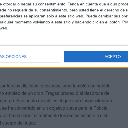
e otorgar o negar su consentimiento.
Tenga en cuenta que algún proc
y un crimen. Pero el cuerpo no aparece. No aparece ni
de no requerir de su consentimiento, pero usted tiene el derecho de r
ieron la noticia de boca del propio jefe superior, Javier
referencias se aplicarán solo a este sitio web. Puede cambiar sus pref
gunos equiparaban este caso con otros mediáticos a nivel
alquier momento volviendo a este sitio y haciendo clic en el botón "Pri
s. El hecho de que no se encuentre el cuerpo no desarma
 web.
ara esclarecer el homicidio.
ÁS OPCIONES
ACEPTO
orrido los distintos recovecos, pero también ha habido
cho empleo de un dron. Tragsa procedió al desbroce del
 cuerpo. Ese punto exacto es el que será inspeccionado
 se ha convertido en un objetivo clave para la Policía
ar hasta saber si realmente los restos están allí o si,
l cuerpo del lugar.