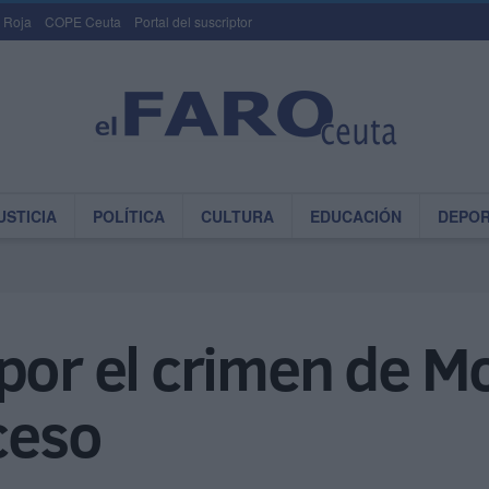
 Roja
COPE Ceuta
Portal del suscriptor
USTICIA
POLÍTICA
CULTURA
EDUCACIÓN
DEPO
por el crimen de M
uceso