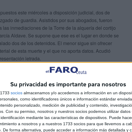
puestos este miércoles a disposición judicial, dos de
juzgado de guardia. Asistidos por sus abogados, fueron
 las inmediaciones de la Torre de la alquería del cortijo
arcía Aldave. Se supone que ese es el lugar en donde se
lado dos de los detenidos. El menor sigue sin ofrecer
erial de esta muerte y el que no aporta datos. Acudió
resentación letrada.
Su privacidad es importante para nosotros
a desde la Jefatura Superior hasta este lugar en donde
s 1733
socios
almacenamos y/o accedemos a información en un disposit
n conducidos hasta el punto exacto en donde se supone
sonales, como identificadores únicos e información estándar enviada 
ntenido personalizado, medición de publicidad y contenido, investigaci
leta de maleza que este miércoles será inspeccionada por
os.
Con su permiso, nosotros y nuestros socios podemos utilizar datos 
 hace años. Ha sido trasladado desde Madrid con su
identificación mediante las características de dispositivos. Puede hacer
ntimiento a nosotros y a nuestros 1733 socios para que llevemos a ca
. De forma alternativa, puede acceder a información más detallada y 