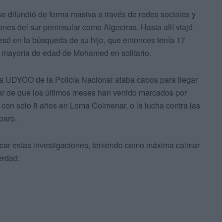
e difundió de forma masiva a través de redes sociales y
ones del sur peninsular como Algeciras. Hasta allí viajó
esó en la búsqueda de su hijo, que entonces tenía 17
a mayoría de edad de Mohamed en solitario.
la UDYCO de la Policía Nacional ataba cabos para llegar
sar de que los últimos meses han venido marcados por
on solo 8 años en Loma Colmenar, o la lucha contra las
paro.
car estas investigaciones, teniendo como máxima calmar
erdad.