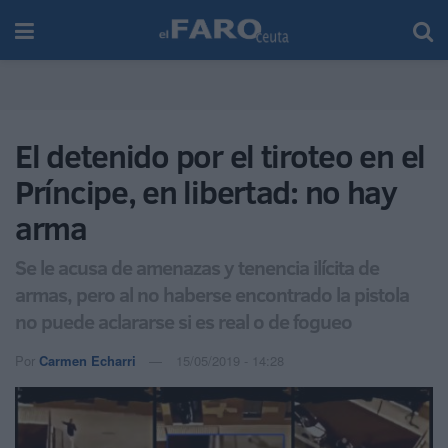
El detenido por el tiroteo en el
Príncipe, en libertad: no hay
arma
Se le acusa de amenazas y tenencia ilícita de
armas, pero al no haberse encontrado la pistola
no puede aclararse si es real o de fogueo
Por
Carmen Echarri
15/05/2019 - 14:28