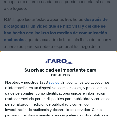
recuperado el arma usada no se puede concretar si es real
o de fogueo.
R.M.I., que fue arrestado apenas tres horas
después de
protagonizar un vídeo que se hizo viral y del que se
han hecho eco incluso los medios de comunicación
nacionales
, queda acusado de tenencia ilícita de armas y
amenazas; pero se deberá esperar al hallazgo de la
pistola para concretar si cabe otra medida distinta a la
adoptada.
Su privacidad es importante para
El posible homicidio intentado que podría derivarse de su
nosotros
acción queda en el aire, porque no cabe concreción
Nosotros y nuestros 1733
socios
almacenamos y/o accedemos
alguna de si pudo existir. De igual manera la tenencia, al
a información en un dispositivo, como cookies, y procesamos
no saberse si esa pistola que esgrimía en su mano y que
datos personales, como identificadores únicos e información
disparaba alocadamente era de fuego real o no.
estándar enviada por un dispositivo para publicidad y contenido
personalizado, medición de publicidad y contenido,
La Policía Nacional
ha detallado en una nota de prensa
investigación de audiencia y desarrollo de servicios.
Con su
que a R.M.I se le detuvo en el Sarchal, tras conseguir su
permiso, nosotros y nuestros socios podemos utilizar datos de