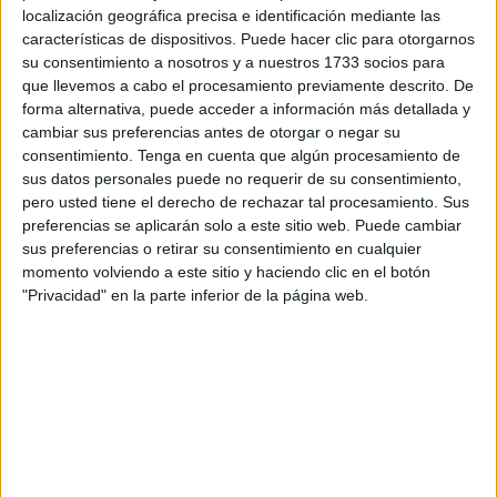
localización geográfica precisa e identificación mediante las
identidad, después del revuelo organizado. Las otras tres
características de dispositivos. Puede hacer clic para otorgarnos
personas que participaron en los disparos no han sido
su consentimiento a nosotros y a nuestros 1733 socios para
todavía localizados. El tiroteo tiene su origen en una
que llevemos a cabo el procesamiento previamente descrito. De
disputa personal, sin tener relación con asuntos de
forma alternativa, puede acceder a información más detallada y
cambiar sus preferencias antes de otorgar o negar su
venganzas o tráfico de drogas o crimen organizado.
consentimiento.
Tenga en cuenta que algún procesamiento de
sus datos personales puede no requerir de su consentimiento,
Tags:
Barriada del Príncipe
Policía Nacional
pero usted tiene el derecho de rechazar tal procesamiento. Sus
preferencias se aplicarán solo a este sitio web. Puede cambiar
sus preferencias o retirar su consentimiento en cualquier
Related
Posts
momento volviendo a este sitio y haciendo clic en el botón
"Privacidad" en la parte inferior de la página web.
Disparos en el Príncipe y un herido por
arma blanca
HACE 5 HORAS
El entorno de la sede de la Policía en
Colón, colapsado por cientos de
menores marroquíes
HACE 12 HORAS