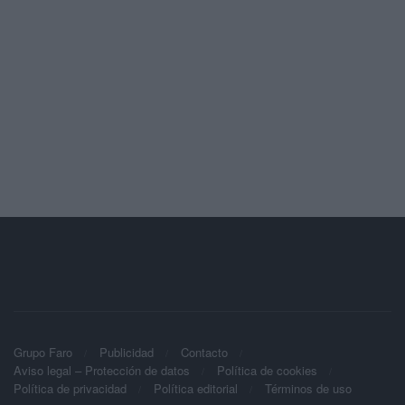
Grupo Faro
Publicidad
Contacto
Aviso legal – Protección de datos
Política de cookies
Política de privacidad
Política editorial
Términos de uso