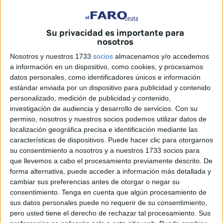
Policía Nacional fueron
requeridos por los vecinos
ante
lo que parecía ser un robo con violencia.
Su privacidad es importante para
nosotros
El presunto autor habría huido del lugar
, perdiéndolo de
vista los testigos allí presentes y sin lograr su propósito
Nosotros y nuestros 1733
socios
almacenamos y/o accedemos
a información en un dispositivo, como cookies, y procesamos
debido a la
resistencia de la víctima y el auxilio de su
datos personales, como identificadores únicos e información
vecino
.
estándar enviada por un dispositivo para publicidad y contenido
personalizado, medición de publicidad y contenido,
Tras la realización de las
gestiones de investigación
investigación de audiencia y desarrollo de servicios.
Con su
oportunas, se identificó y
localizó al presunto autor
de
permiso, nosotros y nuestros socios podemos utilizar datos de
los hechos, procediendo a su detención y puesta
a
localización geográfica precisa e identificación mediante las
disposición judicial
.
características de dispositivos. Puede hacer clic para otorgarnos
su consentimiento a nosotros y a nuestros 1733 socios para
que llevemos a cabo el procesamiento previamente descrito. De
Balance de criminalidad
forma alternativa, puede acceder a información más detallada y
cambiar sus preferencias antes de otorgar o negar su
La
criminalidad en Ceuta
ha subido un 3,3%
en el
consentimiento.
Tenga en cuenta que algún procesamiento de
sus datos personales puede no requerir de su consentimiento,
acumulado registrado entre enero y marzo de este
2025
,
pero usted tiene el derecho de rechazar tal procesamiento. Sus
en su comparación con el mismo periodo de 2024. Son los