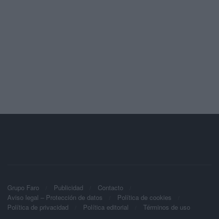
Grupo Faro
Publicidad
Contacto
Aviso legal – Protección de datos
Política de cookies
Política de privacidad
Política editorial
Términos de uso