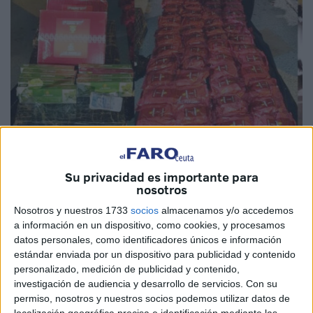
Fotos: achtari24.com / archivo
Su privacidad es importante para
nosotros
Nosotros y nuestros 1733
socios
almacenamos y/o accedemos
Nueva operación en
Bab Sebta
y nueva aprehensión de
a información en un dispositivo, como cookies, y procesamos
datos personales, como identificadores únicos e información
sustancias. Esta vez ha sido media tonelada de
tabaco
estándar enviada por un dispositivo para publicidad y contenido
para cachimba
introducida por un español de Ceuta a
personalizado, medición de publicidad y contenido,
Marruecos
.
investigación de audiencia y desarrollo de servicios.
Con su
permiso, nosotros y nuestros socios podemos utilizar datos de
La operación se ha efectuado de manera conjunta entre la