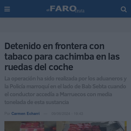
Detenido en frontera con
tabaco para cachimba en las
ruedas del coche
La operación ha sido realizada por los aduaneros y
la Policía marroquí en el lado de Bab Sebta cuando
el conductor accedía a Marruecos con media
tonelada de esta sustancia
Por
Carmen Echarri
09/06/2024 - 19:43