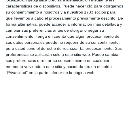
localización geográfica precisa e identificación mediante las
Policía y los aduaneros en el puesto fronterizo marroquí
características de dispositivos. Puede hacer clic para otorgarnos
su consentimiento a nosotros y a nuestros 1733 socios para
este domingo.
que llevemos a cabo el procesamiento previamente descrito. De
forma alternativa, puede acceder a información más detallada y
Ha sido arrestado un ciudadano español de 49 años por
cambiar sus preferencias antes de otorgar o negar su
su implicación en el pase de 501 kilos de
tabaco para
consentimiento.
Tenga en cuenta que algún procesamiento de
fumar en cachimba
.
sus datos personales puede no requerir de su consentimiento,
pero usted tiene el derecho de rechazar tal procesamiento. Sus
Las medidas de control e inspección a las que fue
preferencias se aplicarán solo a este sitio web. Puede cambiar
sometido el vehículo del sospechoso, inmediatamente
sus preferencias o retirar su consentimiento en cualquier
momento volviendo a este sitio y haciendo clic en el botón
después de su llegada al puesto fronterizo de Bab Sebta,
"Privacidad" en la parte inferior de la página web.
permitieron la aprehensión del cargamento de
contrabando, que estaba escondido dentro del
chasis del
vehículo
con matrícula extranjera, en concreto en sus
ruedas.
El sospechoso ha sido sometido a una investigación
judicial realizada por las autoridades policiales bajo la
supervisión de la
fiscalía regional
de seguridad en Fnideq