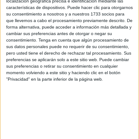
localización geográfica precisa e identificación mediante las
Los hechos ocurrieron el pasado día 16 de mayo en el
características de dispositivos. Puede hacer clic para otorgarnos
puerto de Tarifa cuando los guardias civiles que realizan
su consentimiento a nosotros y a nuestros 1733 socios para
las funciones de control fiscal en la zona de embarque
que llevemos a cabo el procesamiento previamente descrito. De
forma alternativa, puede acceder a información más detallada y
hacia Tánger (norte de Marruecos) observaron un vehículo
cambiar sus preferencias antes de otorgar o negar su
que levantó las sospechas.
consentimiento.
Tenga en cuenta que algún procesamiento de
sus datos personales puede no requerir de su consentimiento,
Tras realizar la inspección al vehículo, los
guardias
pero usted tiene el derecho de rechazar tal procesamiento. Sus
civiles
hallaron en su interior, oculto bajo una manta, una
preferencias se aplicarán solo a este sitio web. Puede cambiar
importante cantidad de fertilizantes y productos
sus preferencias o retirar su consentimiento en cualquier
fitosanitarios cuyo uso está estrechamente vinculado al
momento volviendo a este sitio y haciendo clic en el botón
"Privacidad" en la parte inferior de la página web.
cultivo de plantaciones de marihuana.
El autor de los hechos transportaba las sustancias en
numerosas garrafas de plástico. Una vez extraídas se
contabilizaron un total de 618 litros, con un valor de
mercado superior a 16.000 euros.
Adquiridas en una tienda grow shop