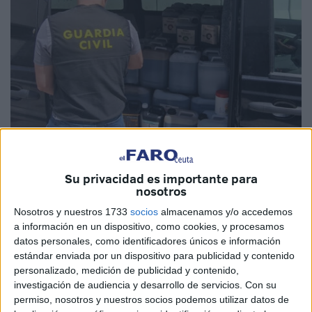
Imagen cedida
Su privacidad es importante para
nosotros
Nosotros y nuestros 1733
socios
almacenamos y/o accedemos
a información en un dispositivo, como cookies, y procesamos
Guardias Civiles de la Sección Fiscal del Puerto de Tarifa
datos personales, como identificadores únicos e información
han detenido a una persona que transportaba más de 600
estándar enviada por un dispositivo para publicidad y contenido
personalizado, medición de publicidad y contenido,
litros de
fertilizantes para plantaciones de marihuana
investigación de audiencia y desarrollo de servicios.
Con su
como presunto autor de un delito contra la salud pública.
permiso, nosotros y nuestros socios podemos utilizar datos de