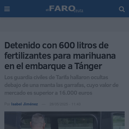
Detenido con 600 litros de
fertilizantes para marihuana
en el embarque a Tánger
Los guardia civiles de Tarifa hallaron ocultas
debajo de una manta las garrafas, cuyo valor de
mercado es superior a 16.000 euros
Por
Isabel Jiménez
28/05/2025 - 11:43