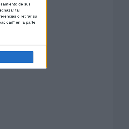
esamiento de sus
echazar tal
erencias o retirar su
vacidad" en la parte