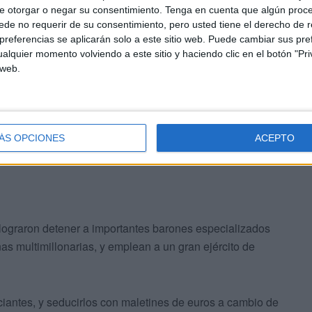
e otorgar o negar su consentimiento.
Tenga en cuenta que algún proc
de no requerir de su consentimiento, pero usted tiene el derecho de r
referencias se aplicarán solo a este sitio web. Puede cambiar sus pref
alquier momento volviendo a este sitio y haciendo clic en el botón "Pri
 web.
stafas y fraudes mediante la oferta de supuestas
cenas de millones de euros a la moneda nacional,
 sus fondos.
ÁS OPCIONES
ACEPTO
 lograron detener a importantes barones especializados
as multimillonarias, y emplean a un gran ejército de
ciantes, y seducirlos con maletines de euros a cambio de