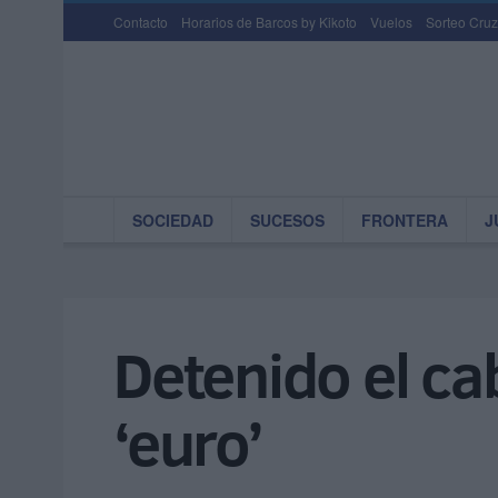
Contacto
Horarios de Barcos by Kikoto
Vuelos
Sorteo Cruz
SOCIEDAD
SUCESOS
FRONTERA
J
Detenido el ca
‘euro’