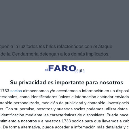
uen a la luz todos los hilos relacionados con el ataque
s de la Gendarmería detengan a los demás implicados.
ectivos de seguridad registraron un primer incidente en
ón que tuvo como víctima a otro empresario, al que
Su privacidad es importante para nosotros
ediarios unos desconocidos le robaron 6 millones de
s 1733
socios
almacenamos y/o accedemos a información en un disposit
sonales, como identificadores únicos e información estándar enviada 
ntenido personalizado, medición de publicidad y contenido, investigaci
os.
Con su permiso, nosotros y nuestros socios podemos utilizar datos 
identificación mediante las características de dispositivos. Puede hacer
ntimiento a nosotros y a nuestros 1733 socios para que llevemos a ca
. De forma alternativa, puede acceder a información más detallada y 