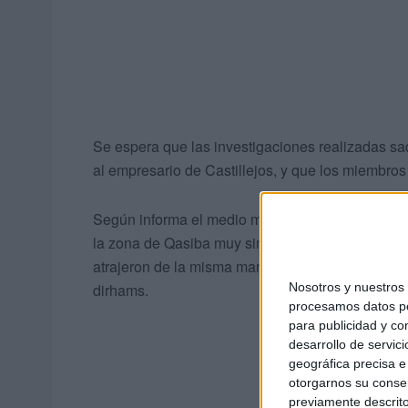
Se espera que las investigaciones realizadas saq
al empresario de Castillejos, y que los miembro
Según informa el medio marroquí Al Akhbar los ef
la zona de Qasiba muy similar de estafa y agresi
atrajeron de la misma manera a través de interm
Nosotros y nuestro
dirhams.
procesamos datos per
para publicidad y co
desarrollo de servici
geográfica precisa e 
otorgarnos su conse
previamente descrito