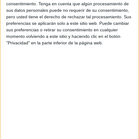
responsabilidad civil al salón de juegos perjudicado.
consentimiento.
Tenga en cuenta que algún procesamiento de
sus datos personales puede no requerir de su consentimiento,
Los hechos a los que se hizo referencia en esta
pero usted tiene el derecho de rechazar tal procesamiento. Sus
conformidad ocurrieron el 12 de octubre del año pasado.
preferencias se aplicarán solo a este sitio web. Puede cambiar
Sobre las 18:00 horas, el acusado se encontraba en el
sus preferencias o retirar su consentimiento en cualquier
momento volviendo a este sitio y haciendo clic en el botón
salón de juegos Casablanca situado en Pasaje
"Privacidad" en la parte inferior de la página web.
Fernández. El ahora condenado, con ánimo de atentar
contra la propiedad ajena, propinó un fuerte golpe en una
ruleta electrónica del citado establecimiento fracturando el
cristal de la misma.
En este suceso en concreto, fue una trabajadora que
estaba realizando sus labores la que observó cómo el
acusado golpeaba fuertemente uno de los paneles de la
ruleta. Al acercarse a dicha máquina observó que la
pantalla del citado puesto se encontraba dañada, dejando
la misma de funcionar e inutilizando por tanto la función
táctil debido al fuerte golpe.