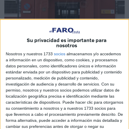
Su privacidad es importante para
nosotros
Imagen de archivo
Nosotros y nuestros 1733
socios
almacenamos y/o accedemos
a información en un dispositivo, como cookies, y procesamos
datos personales, como identificadores únicos e información
estándar enviada por un dispositivo para publicidad y contenido
personalizado, medición de publicidad y contenido,
La titular del
Juzgado de lo Penal número 1
de Ceuta
investigación de audiencia y desarrollo de servicios.
Con su
condenó a M.A.M.M. por un
delito leve de daños
al
permiso, nosotros y nuestros socios podemos utilizar datos de
romper de un golpe la pantalla de una ruleta electrónica.
localización geográfica precisa e identificación mediante las
características de dispositivos. Puede hacer clic para otorgarnos
El acusado reconoció los hechos y aceptó la pena de 30
su consentimiento a nosotros y a nuestros 1733 socios para
meses de multa a razón de 5 euros diarios. Eso sí, el ahora
que llevemos a cabo el procesamiento previamente descrito. De
forma alternativa, puede acceder a información más detallada y
condenado ya realizó el ingreso íntegro de la
cambiar sus preferencias antes de otorgar o negar su