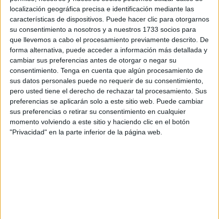
localización geográfica precisa e identificación mediante las
habitantes.
características de dispositivos. Puede hacer clic para otorgarnos
su consentimiento a nosotros y a nuestros 1733 socios para
Además de este acto, en las últimas semanas se está
que llevemos a cabo el procesamiento previamente descrito. De
viviendo una inseguridad importante en las calles. Robos
forma alternativa, puede acceder a información más detallada y
a vecinos e incluso le quitan la ropa de los tendederos,
cambiar sus preferencias antes de otorgar o negar su
muchas noches aparecen los coches con los espejos
consentimiento.
Tenga en cuenta que algún procesamiento de
retrovisores rotos y hace unas semanas se quemó un
sus datos personales puede no requerir de su consentimiento,
pero usted tiene el derecho de rechazar tal procesamiento. Sus
vehículo. Eso provoca el miedo a los vecinos de la
preferencias se aplicarán solo a este sitio web. Puede cambiar
barriada que procuran evitar estar en las calles por la
sus preferencias o retirar su consentimiento en cualquier
noche para evitar un susto mayor.
momento volviendo a este sitio y haciendo clic en el botón
"Privacidad" en la parte inferior de la página web.
Ríos pide "más presencia policial"
El presidente de la barriada, José Ríos, pide “más
presencia policial” para la barriada para evitar este tipo de
sucesos. “No pedimos que esté la Policía presente las 24
horas del día pero sí que, de vez en cuando, vayan por la
barriada para así evitar estos actos”.