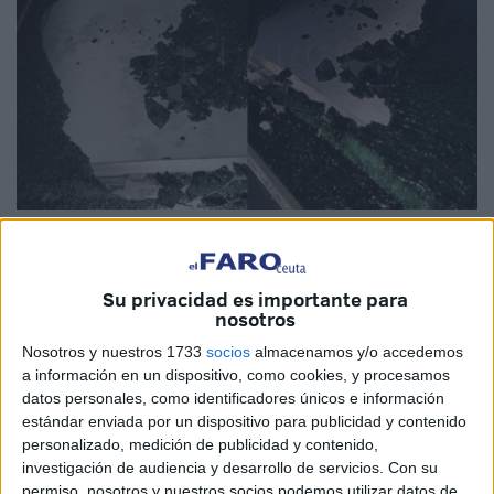
Cedidas
Su privacidad es importante para
nosotros
La barriada de
Los Rosales
en Ceuta está viviendo
Nosotros y nuestros 1733
socios
almacenamos y/o accedemos
diferentes actos vandálicos en sus calles en las últimas
a información en un dispositivo, como cookies, y procesamos
datos personales, como identificadores únicos e información
semanas. En la madrugada del miércoles le rompieron el
estándar enviada por un dispositivo para publicidad y contenido
cristal panorámico a un vehículo de una vecina y le
personalizado, medición de publicidad y contenido,
robaron en su interior. Algo que se está convirtiendo en
investigación de audiencia y desarrollo de servicios.
Con su
asiduo en Los Rosales y que está crispando a sus
permiso, nosotros y nuestros socios podemos utilizar datos de