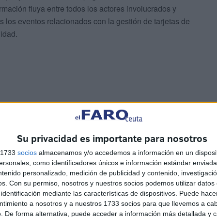
rmación fluya entre todos los actores involucrados y
os los eventos relacionados con la gestión de tarjetas de
idad.
n de tarjetas de embarque con formato de intercambio
 Nativa bajo el paraguas de la Seguridad de la
Su privacidad es importante para nosotros
ujo de operaciones específicas que se dan durante los
s 1733
socios
almacenamos y/o accedemos a información en un disposit
sonales, como identificadores únicos e información estándar enviada 
ntenido personalizado, medición de publicidad y contenido, investigaci
e facturación de las navieras de una interfaz de
os.
Con su permiso, nosotros y nuestros socios podemos utilizar datos 
da para la extracción de información relativa a los
identificación mediante las características de dispositivos. Puede hacer
ntimiento a nosotros y a nuestros 1733 socios para que llevemos a ca
. De forma alternativa, puede acceder a información más detallada y 