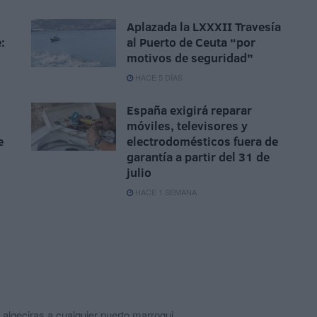
Aplazada la LXXXII Travesía
:
al Puerto de Ceuta “por
motivos de seguridad”
HACE 5 DÍAS
España exigirá reparar
móviles, televisores y
e
electrodomésticos fuera de
garantía a partir del 31 de
julio
HACE 1 SEMANA
 algeciras a cualquier puerto marroqui