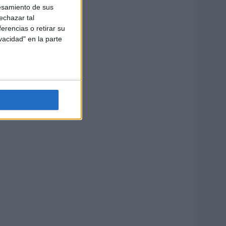
esamiento de sus
echazar tal
erencias o retirar su
vacidad" en la parte