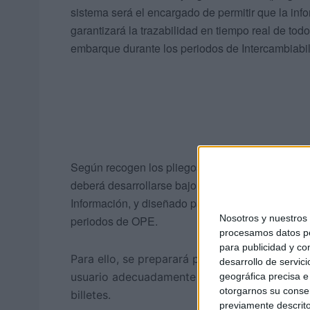
sistema será el encargado de permitir que la info
garantizará la trazabilidad en tiempo real de tod
embarque durante los periodos de Intercambiabil
Según recogen los pliegos, el sistema de gestió
deberá desarrollarse bajo una arquitectura Cloud
Información, y diseñado para facilitar todo el fl
Nosotros y nuestro
periodos de OPE.
procesamos datos per
para publicidad y co
Para ello, se preparará para los operadores d
desarrollo de servici
usuario adecuadamente diseñada e implementa
geográfica precisa e 
otorgarnos su conse
billetes.
previamente descrito