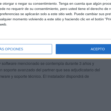
e otorgar o negar su consentimiento.
Tenga en cuenta que algún proc
de no requerir de su consentimiento, pero usted tiene el derecho de r
referencias se aplicarán solo a este sitio web. Puede cambiar sus pref
alquier momento volviendo a este sitio y haciendo clic en el botón "Pri
 web.
rio, se procede a imprimir física o digitalmente las
do un formato genérico. Toda esta información se
ÁS OPCIONES
ACEPTO
s de las navieras.
a y software mencionado se contempla durante 3 años y
on soporte avanzado del partner que sea adjudicatario del
mware y soporte técnico. El instalador dispondrá de