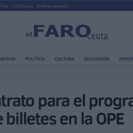
 Roja
COPE Ceuta
Portal del suscriptor
USTICIA
POLÍTICA
CULTURA
EDUCACIÓN
DEPO
ntrato para el prog
 billetes en la OPE