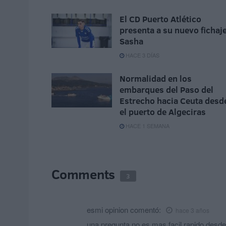
El CD Puerto Atlético
presenta a su nuevo fichaje
Sasha
HACE 3 DÍAS
Normalidad en los
embarques del Paso del
Estrecho hacia Ceuta desd
el puerto de Algeciras
HACE 1 SEMANA
Comments
3
esmi opinion
comentó:
hace 3 años
una pregunta no es mas facil rapido desde