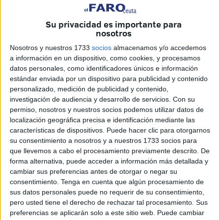
ha llegado el turno a una decena de casas próximas a la
frontera
que separa Beliones y
Benzú
.
Su privacidad es importante para
nosotros
Un auténtico drama para una treintena de personas, entre
Nosotros y nuestros 1733
socios
almacenamos y/o accedemos
ellas personas mayores y niños, que se quedarán en la
a información en un dispositivo, como cookies, y procesamos
calle sin ninguna compensación ni alternativa de
datos personales, como identificadores únicos e información
alojamiento.
estándar enviada por un dispositivo para publicidad y contenido
personalizado, medición de publicidad y contenido,
investigación de audiencia y desarrollo de servicios.
Con su
permiso, nosotros y nuestros socios podemos utilizar datos de
localización geográfica precisa e identificación mediante las
características de dispositivos. Puede hacer clic para otorgarnos
su consentimiento a nosotros y a nuestros 1733 socios para
que llevemos a cabo el procesamiento previamente descrito. De
forma alternativa, puede acceder a información más detallada y
cambiar sus preferencias antes de otorgar o negar su
consentimiento.
Tenga en cuenta que algún procesamiento de
sus datos personales puede no requerir de su consentimiento,
pero usted tiene el derecho de rechazar tal procesamiento. Sus
preferencias se aplicarán solo a este sitio web. Puede cambiar