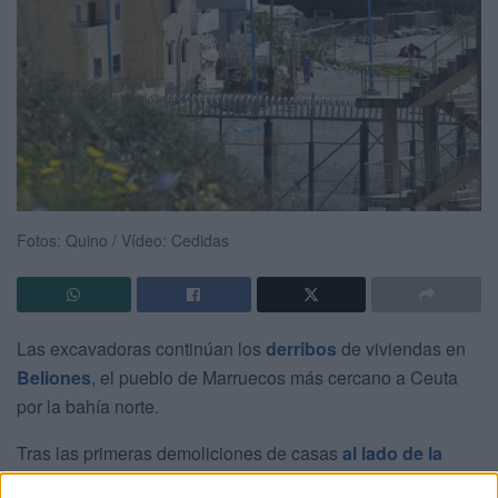
Fotos: Quino / Vídeo: Cedidas
Las excavadoras continúan los
derribos
de viviendas en
Beliones
, el pueblo de Marruecos más cercano a Ceuta
por la bahía norte.
Tras las primeras demoliciones de casas
al lado de la
antigua ballenera, hace un mes aproximadamente
, le