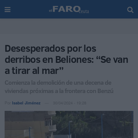
Desesperados por los
derribos en Beliones: “Se van
a tirar al mar”
Comienza la demolición de una decena de
viviendas próximas a la frontera con Benzú
Por
Isabel Jiménez
30/04/2024 - 19:28