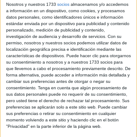
Nosotros y nuestros 1733
socios
almacenamos y/o accedemos
los llegados desde
Samoa, Nueva Zelanda o Australia
, a
a información en un dispositivo, como cookies, y procesamos
los que se suman otros más cercanos como lo son, por
datos personales, como identificadores únicos e información
ejemplo, países europeos.
estándar enviada por un dispositivo para publicidad y contenido
personalizado, medición de publicidad y contenido,
Los perfiles de los bañistas han sido muy variados. Este
investigación de audiencia y desarrollo de servicios.
Con su
detalle, que en años previos no se registraba, se ha dado a
permiso, nosotros y nuestros socios podemos utilizar datos de
localización geográfica precisa e identificación mediante las
conocer en esta ocasión tras el estudio de los datos
características de dispositivos. Puede hacer clic para otorgarnos
recopilados. Más allá de lo llamativo,
esta base
su consentimiento a nosotros y a nuestros 1733 socios para
informativa puede ser útil
a la hora de hacer campañas
que llevemos a cabo el procesamiento previamente descrito. De
publicitarias.
forma alternativa, puede acceder a información más detallada y
cambiar sus preferencias antes de otorgar o negar su
consentimiento.
Tenga en cuenta que algún procesamiento de
Dinamismo
sus datos personales puede no requerir de su consentimiento,
pero usted tiene el derecho de rechazar tal procesamiento. Sus
Ya echado el cerrojo, sus instalaciones no quedarán
preferencias se aplicarán solo a este sitio web. Puede cambiar
completamente cerradas. Este fin de semana se celebra
sus preferencias o retirar su consentimiento en cualquier
momento volviendo a este sitio y haciendo clic en el botón
otra actividad contemplada en el aniversario. Los amantes
"Privacidad" en la parte inferior de la página web.
de la cerveza tendrán
una cita con el Oktober Fest
.