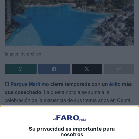
Imagen de archivo
El
Parque Marítimo
cierra temporada con un
éxito
más
que cosechado
. La buena noticia se suma a la
celebración de la existencia de sus treinta años en Ceuta.
Lo que quizá no se conoce tan abiertamente son los
perfiles que han pasado este verano por sus hamacas.
Su privacidad es importante para
Desde los más comunes, visitantes del territorio nacional,
nosotros
hasta los más curiosos y recónditos. Algunos ejemplos son