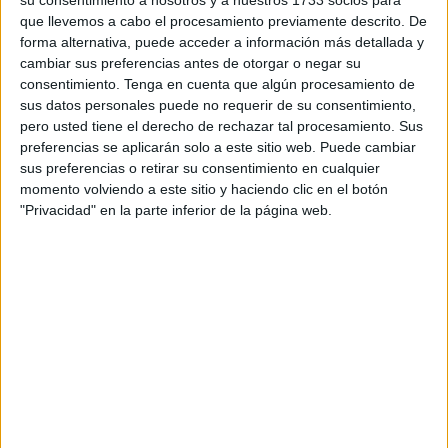
Delegación del Gobierno comunicaba que este espacio se
que llevemos a cabo el procesamiento previamente descrito. De
emplearía como acogida, ahora es la Federación la que
forma alternativa, puede acceder a información más detallada y
indica que no es así, sin que haya habido autoridad que
cambiar sus preferencias antes de otorgar o negar su
diga lo contrario.
consentimiento.
Tenga en cuenta que algún procesamiento de
sus datos personales puede no requerir de su consentimiento,
En una nota oficial la Federación de Fútbol ha comunicado
pero usted tiene el derecho de rechazar tal procesamiento. Sus
la suspensión de las competiciones y entrenamientos
preferencias se aplicarán solo a este sitio web. Puede cambiar
sus preferencias o retirar su consentimiento en cualquier
hasta nueva fecha. Además de igual manera se ha
momento volviendo a este sitio y haciendo clic en el botón
indicado que tras permanecer en contacto con ambas
"Privacidad" en la parte inferior de la página web.
administraciones la
Delegación
les ha dicho que ya no se
va a usar el campo federativo. No se sabe a esta ahora a
dónde serán conducidas estas personas, se mantiene la
intención de llevar a cabo una devolución de todos los que
han accedido de manera irregular a nuestra ciudad.
La Federación ha quedado a disposición de lo que pidan
las autoridades locales como nacionales para colaborar en
todo lo que sea posible. La situación en Ceuta es de