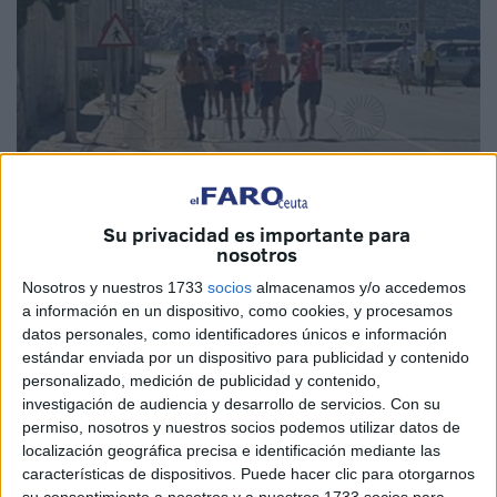
Su privacidad es importante para
nosotros
Nosotros y nuestros 1733
socios
almacenamos y/o accedemos
a información en un dispositivo, como cookies, y procesamos
datos personales, como identificadores únicos e información
estándar enviada por un dispositivo para publicidad y contenido
Y ahora
el ‘José Benoliel’ no se va a utilizar como
personalizado, medición de publicidad y contenido,
investigación de audiencia y desarrollo de servicios.
Con su
albergue de inmigrantes
. Lo ha comunicado la propia
permiso, nosotros y nuestros socios podemos utilizar datos de
Federación de Fútbol de Ceuta
porque las
localización geográfica precisa e identificación mediante las
administraciones siguen calladas. Si anoche la
características de dispositivos. Puede hacer clic para otorgarnos
su consentimiento a nosotros y a nuestros 1733 socios para