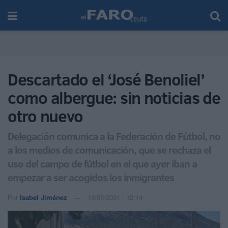
Descartado el ‘José Benoliel’
como albergue: sin noticias de
otro nuevo
Delegación comunica a la Federación de Fútbol, no
a los medios de comunicación, que se rechaza el
uso del campo de fútbol en el que ayer iban a
empezar a ser acogidos los inmigrantes
Por
Isabel Jiménez
18/05/2021 - 12:14