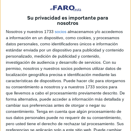
Su privacidad es importante para
nosotros
Nosotros y nuestros 1733
socios
almacenamos y/o accedemos
a información en un dispositivo, como cookies, y procesamos
datos personales, como identificadores únicos e información
estándar enviada por un dispositivo para publicidad y contenido
Az Arab, entrenador de boxeo
personalizado, medición de publicidad y contenido,
investigación de audiencia y desarrollo de servicios.
Con su
permiso, nosotros y nuestros socios podemos utilizar datos de
Az Arab El Hmamchi es entrenador de boxeo en Tetuán.
localización geográfica precisa e identificación mediante las
Desde el pasado martes, “el corazón de su madre sufre por
características de dispositivos. Puede hacer clic para otorgarnos
él”, explican sus amigos. Ese día fue el que eligió para
su consentimiento a nosotros y a nuestros 1733 socios para
echarse al mar y emprender la ruta a nado hacia Ceuta.
que llevemos a cabo el procesamiento previamente descrito. De
forma alternativa, puede acceder a información más detallada y
Sus familiares no saben la ropa que llevaba, pero sí que
cambiar sus preferencias antes de otorgar o negar su
consentimiento.
Tenga en cuenta que algún procesamiento de
optó por escapar llevado por esa cantidad de
sus datos personales puede no requerir de su consentimiento,
informaciones que apuntaban a la facilidad del cruce. Ese
pero usted tiene el derecho de rechazar tal procesamiento. Sus
efecto llamada, recrudecido a través de aplicaciones como
preferencias se aplicarán solo a este sitio web. Puede cambiar