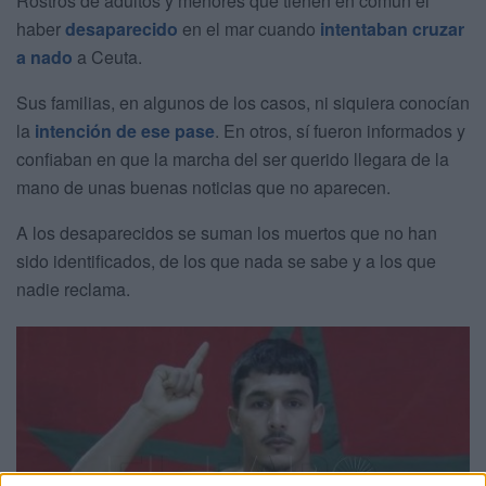
Rostros de adultos y menores que tienen en común el
haber
desaparecido
en el mar cuando
intentaban cruzar
a nado
a Ceuta.
Sus familias, en algunos de los casos, ni siquiera conocían
la
intención de ese pase
. En otros, sí fueron informados y
confiaban en que la marcha del ser querido llegara de la
mano de unas buenas noticias que no aparecen.
A los desaparecidos se suman los muertos que no han
sido identificados, de los que nada se sabe y a los que
nadie reclama.