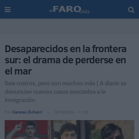
Desaparecidos en la frontera
sur: el drama de perderse en
el mar
Seis rostros, pero son muchos más | A diario se
denuncian nuevos casos asociados a la
inmigración
Por
Carmen Echarri
02/09/2024 - 11:02