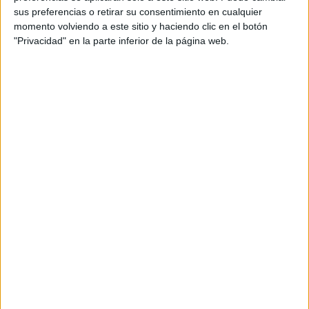
TikTok, ha generado cuantioso dolor.
sus preferencias o retirar su consentimiento en cualquier
momento volviendo a este sitio y haciendo clic en el botón
Az Arab tiene 22 años y desde el martes no hay rastro de
"Privacidad" en la parte inferior de la página web.
él. Su físico, fuerte, se erigió en su pretendida tabla de
salvación, pero el mar es duro, esconde peligros y
amenaza con situaciones adversas.