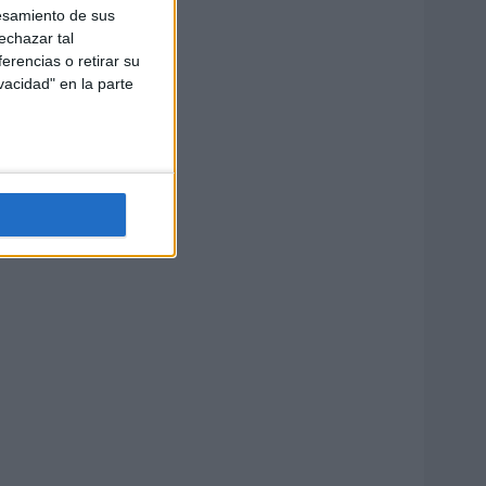
esamiento de sus
echazar tal
erencias o retirar su
vacidad" en la parte