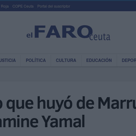
 Roja
COPE Ceuta
Portal del suscriptor
USTICIA
POLÍTICA
CULTURA
EDUCACIÓN
DEPO
o que huyó de Marr
amine Yamal