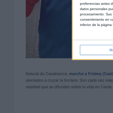
preferencias antes d
datos personales pue
procesamiento. Sus p
consentimiento en cu
inferior de la página
M
Natural de Casablanca,
marchó a Fnideq (Casti
alentados a cruzar la frontera. Son cada vez más
realidad que se difunden sobre la vida en Ceuta.