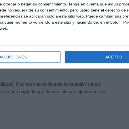
e otorgar o negar su consentimiento.
Tenga en cuenta que algún proc
de no requerir de su consentimiento, pero usted tiene el derecho de r
referencias se aplicarán solo a este sitio web. Puede cambiar sus pref
alquier momento volviendo a este sitio y haciendo clic en el botón "Pri
 web.
ÁS OPCIONES
ACEPTO
llejos)
. Muchos chicos de esta zona están siendo
 y vienen captados por las noticias no ajustadas a la