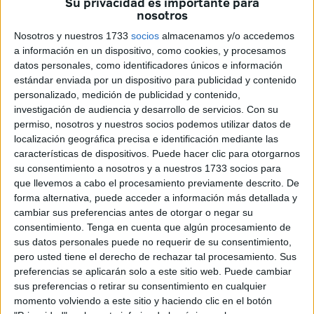
Su privacidad es importante para
La formación localista quiere conocer qué medidas tiene
nosotros
previstas la Consejería de Servicios Sociales para atender
Nosotros y nuestros 1733
socios
almacenamos y/o accedemos
a las familias afectadas, así como
dónde serán
a información en un dispositivo, como cookies, y procesamos
datos personales, como identificadores únicos e información
reubicadas y en qué condiciones se llevará a cabo el
estándar enviada por un dispositivo para publicidad y contenido
proceso de
desalojo
.
personalizado, medición de publicidad y contenido,
investigación de audiencia y desarrollo de servicios.
Con su
Se trata de las viviendas adosadas al
entorno del Fortín
permiso, nosotros y nuestros socios podemos utilizar datos de
del Quemadero. Esas son las que se verán afectadas
localización geográfica precisa e identificación mediante las
por la demolición del local social.
características de dispositivos. Puede hacer clic para otorgarnos
su consentimiento a nosotros y a nuestros 1733 socios para
El pasado mes de febrero, la Consejería de Urbanismo y
que llevemos a cabo el procesamiento previamente descrito. De
forma alternativa, puede acceder a información más detallada y
Transporte de Ceuta emitió un decreto en el que se
cambiar sus preferencias antes de otorgar o negar su
declaraba la
emergencia para esa demolición
,
consentimiento.
Tenga en cuenta que algún procesamiento de
estableciendo además como medida cautelar el
desalojo
sus datos personales puede no requerir de su consentimiento,
de los residentes de las viviendas que pudieran verse
pero usted tiene el derecho de rechazar tal procesamiento. Sus
afectadas
.
preferencias se aplicarán solo a este sitio web. Puede cambiar
sus preferencias o retirar su consentimiento en cualquier
“Los vecinos no saben qué va a pasar con ellos. Esas
momento volviendo a este sitio y haciendo clic en el botón