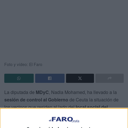
Foto y vídeo: El Faro
La diputada de
MDyC
, Nadia Mohamed, ha llevado a la
sesión de control al Gobierno
de Ceuta la situación de
los vecinos que residen al lado del
local social del
Sarchal
, ante la existencia de un
decreto de derribo del
local social
, lo que afectaría a las viviendas adosadas.