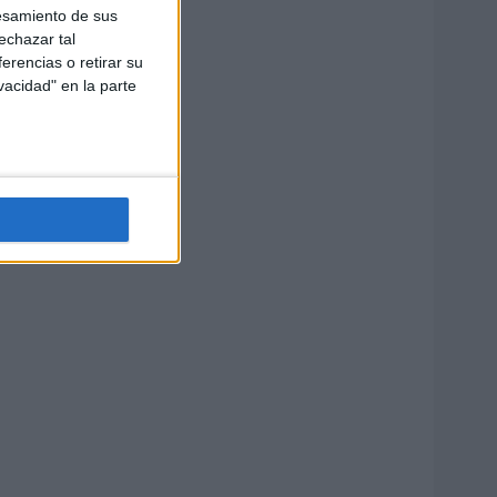
esamiento de sus
echazar tal
erencias o retirar su
vacidad" en la parte