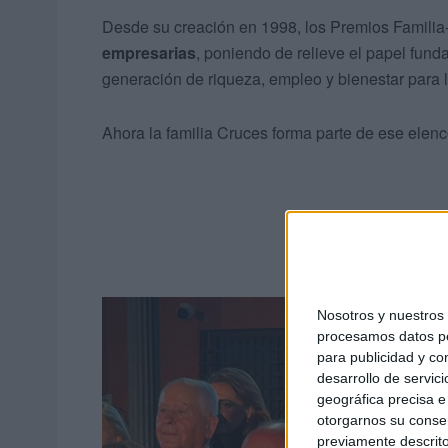
Desde su creación en 1998, los Premios Familia
empresarias
, poniendo de relieve el papel fun
generación de riqueza, empleo y bienestar para 
Ahora la familia Cruces forma parte de ese elen
Nosotros y nuestro
procesamos datos per
para publicidad y co
desarrollo de servici
geográfica precisa e 
otorgarnos su conse
previamente descrito