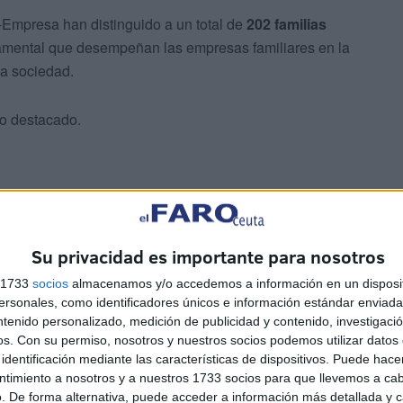
-Empresa han distinguido a un total de
202 familias
damental que desempeñan las empresas familiares en la
la sociedad.
co destacado.
Su privacidad es importante para nosotros
s 1733
socios
almacenamos y/o accedemos a información en un disposit
sonales, como identificadores únicos e información estándar enviada 
ntenido personalizado, medición de publicidad y contenido, investigaci
os.
Con su permiso, nosotros y nuestros socios podemos utilizar datos 
identificación mediante las características de dispositivos. Puede hacer
ntimiento a nosotros y a nuestros 1733 socios para que llevemos a ca
. De forma alternativa, puede acceder a información más detallada y 