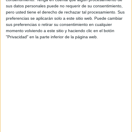
aprecio se desvanece. Es entonces cuando uno descubre
sus datos personales puede no requerir de su consentimiento,
pero usted tiene el derecho de rechazar tal procesamiento. Sus
que, más que amigo o familiar, se había convertido en
preferencias se aplicarán solo a este sitio web. Puede cambiar
sirviente. Basta con dejar de dar, de prestar servicios o
sus preferencias o retirar su consentimiento en cualquier
favores, para que el valor que antes se te otorgaba
momento volviendo a este sitio y haciendo clic en el botón
desaparezca como por arte de magia.
"Privacidad" en la parte inferior de la página web.
“Tanto das, tanto vales” parece ser la ley no escrita que
rige algunas relaciones. Y lo más triste es comprobar
cómo, después de meses o incluso años de favores,
cuando llega el día en que eres tú quien pide ayuda,
muchos dudan… o directamente se niegan.
Por supuesto, no todo es así.
Existen también muchas personas agradecidas, solidarias
y con disposición sincera a tender la mano cuando hace
falta.