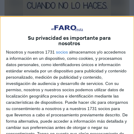
Imagen cedida
Su privacidad es importante para
nosotros
Nosotros y nuestros 1731
socios
almacenamos y/o accedemos
A lo largo de la vida, todos cometemos errores. Estoy
a información en un dispositivo, como cookies, y procesamos
seguro de que yo también he fallado más de una vez, e
datos personales, como identificadores únicos e información
incluso puede que en ocasiones haya sido desagradecido.
estándar enviada por un dispositivo para publicidad y contenido
personalizado, medición de publicidad y contenido,
Sin embargo, hay una realidad que con los años he
investigación de audiencia y desarrollo de servicios.
Con su
aprendido a constatar: el ser humano, en una buena parte,
permiso, nosotros y nuestros socios podemos utilizar datos de
es desagradecido, olvidadizo y, en no pocas ocasiones,
localización geográfica precisa e identificación mediante las
características de dispositivos. Puede hacer clic para otorgarnos
convenido.
su consentimiento a nosotros y a nuestros 1731 socios para
que llevemos a cabo el procesamiento previamente descrito. De
Cuando alguien necesita de ti, se muestra cercano, casi
forma alternativa, puede acceder a información más detallada y
como un buen amigo o familiar. Pero son muchos los
cambiar sus preferencias antes de otorgar o negar su
casos en los que, una vez satisfecha su necesidad, el
consentimiento.
Tenga en cuenta que algún procesamiento de