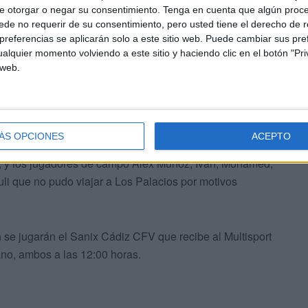
lla (1-5) y Zafra FS (4-5) pero luego encadenó dos
e otorgar o negar su consentimiento.
Tenga en cuenta que algún proc
S Nazareno (5-4) aunque luego repitió triunfo en la pista
de no requerir de su consentimiento, pero usted tiene el derecho de r
referencias se aplicarán solo a este sitio web. Puede cambiar sus pref
alquier momento volviendo a este sitio y haciendo clic en el botón "Pri
 web.
ÁS OPCIONES
ACEPTO
los mismos que ganaron en Los Palacios con lo que la
ian, y los jugadores de campo Álex Muñoz, Iván, Mohamed,
uli que no pudo viajar a Los Palacios por motivos
e jugarán el Sanix Cádiz CFV que recibe al Multisport
tano, ambos a las 12:00 horas.