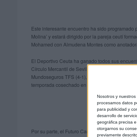
Este interesante encuentro ha sido programado p
Molina’ y estará dirigido por la pareja ceutí f
Mohamed con Almudena Montes como anotadora
El Deportivo Ceuta ha ganado todos sus encuent
Círculo Mercantil de Sevilla (5-1), Cádiz Costa de 
Mundoseguros TFS (4-1), con una racha positiva 
temporada cosechado en la pista del Zafra FS.
Nosotros y nuestro
procesamos datos per
para publicidad y co
desarrollo de servici
geográfica precisa e 
otorgarnos su conse
Por su parte, el Futuro Carmonense como visit
previamente descrito