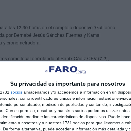
ara las 12:30 horas en el complejo deportivo ‘Guillermo
ormada por Bernabé Jesús Sánchez Fuentes y Kamal
 y cronometradora.
ros como local derrotando al Sanix Cádiz CFV (7-2),
la Luz (5-0), Atlético Gaditano (12-0) y el último ante el
de seis triunfos consecutivos tras su único empate de la
Su privacidad es importante para nosotros
s 1731
socios
almacenamos y/o accedemos a información en un disposit
sonales, como identificadores únicos e información estándar enviada 
ntenido personalizado, medición de publicidad y contenido, investigaci
os.
Con su permiso, nosotros y nuestros socios podemos utilizar datos 
identificación mediante las características de dispositivos. Puede hacer
ntimiento a nosotros y a nuestros 1731 socios para que llevemos a ca
ante comenzó ganando sus tres primeros compromisos
. De forma alternativa, puede acceder a información más detallada y 