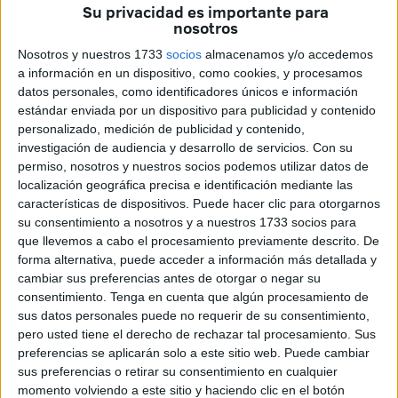
Ayer la hizo Caballas, sacando a la luz que habrá que
Su privacidad es importante para
nosotros
pagar ese ‘pellizco’ porque las cosas no se han hecho
bien, porque ha habido autorizaciones qe no tenían que
Nosotros y nuestros 1733
socios
almacenamos y/o accedemos
a información en un dispositivo, como cookies, y procesamos
haberse permitido. La respuesta del Gobierno ha sido la
datos personales, como identificadores únicos e información
no respuesta. A las 11.30 horas, cuando se le pregunta
estándar enviada por un dispositivo para publicidad y contenido
sobre este asunto manifestaron que nada sabían al
personalizado, medición de publicidad y contenido,
respecto. Pero han pasado horas para que ya lo supieran y
investigación de audiencia y desarrollo de servicios.
Con su
para que dieran una respuesta convincente. Lo demás es
permiso, nosotros y nuestros socios podemos utilizar datos de
localización geográfica precisa e identificación mediante las
una estafa. No podemos consentir que una denuncia de
características de dispositivos. Puede hacer clic para otorgarnos
esta importancia tenga la misma relevancia que la venta
su consentimiento a nosotros y a nuestros 1733 socios para
de libros del de la esquina, o sea, ninguna. Da igual quien
que llevemos a cabo el procesamiento previamente descrito. De
lo denuncie, el hecho es que debe existir una intervención
forma alternativa, puede acceder a información más detallada y
cambiar sus preferencias antes de otorgar o negar su
de peso para que se nos explique por qué hay que pagar
consentimiento.
Tenga en cuenta que algún procesamiento de
1,5 millones de más por la obra de las 225 viviendas de
sus datos personales puede no requerir de su consentimiento,
Loma Colmenar. En mi razonamiento no cabe más salida
pero usted tiene el derecho de rechazar tal procesamiento. Sus
que esta. Somos muchos los ciudadanos que nos dejamos
preferencias se aplicarán solo a este sitio web. Puede cambiar
sus preferencias o retirar su consentimiento en cualquier
la piel en nuestros trabajos para llegar, cada uno como
momento volviendo a este sitio y haciendo clic en el botón