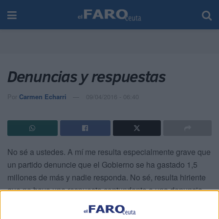
Denuncias y respuestas
Por
Carmen Echarri
09/04/2016 - 06:40
No sé a ustedes. A mí me resulta especialmente grave que
un partido denuncie que el Gobierno se ha gastado 1,5
millones de más y nadie responda. No sé, resulta hiriente
que no haya una respuesta contundente a una denuncia
de este calado.