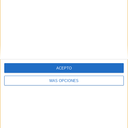
HACE 2 HORAS
No los odio, pero los desprecio
HACE 2 HORAS
Sin pelos en la lengua
HACE 2 HORAS
Refugios climáticos
HACE 2 HORAS
ACEPTO
Domingo 9 de agosto de 2026
MÁS OPCIONES
HACE 2 HORAS