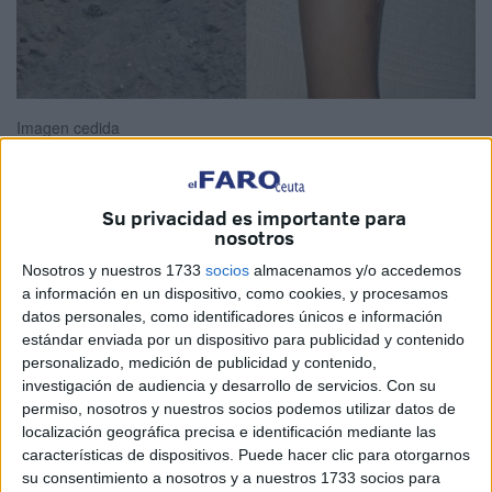
Imagen cedida
Su privacidad es importante para
Estimados/as señores/as:
nosotros
Me dirijo a ustedes como ciudadano/a la que le encantan
Nosotros y nuestros 1733
socios
almacenamos y/o accedemos
los animales pero estoy preocupado/a por el estado
a información en un dispositivo, como cookies, y procesamos
datos personales, como identificadores únicos e información
higiénico y sanitario de la playa del Chorrillo, donde se ha
estándar enviada por un dispositivo para publicidad y contenido
detectado de forma reiterada la presencia de excrementos
personalizado, medición de publicidad y contenido,
de gato en la arena, especialmente en las zonas
investigación de audiencia y desarrollo de servicios.
Con su
frecuentadas por bañistas y familias.
permiso, nosotros y nuestros socios podemos utilizar datos de
Esta situación representa no solo una molestia, sino
localización geográfica precisa e identificación mediante las
características de dispositivos. Puede hacer clic para otorgarnos
también un riesgo para la salud pública, especialmente
su consentimiento a nosotros y a nuestros 1733 socios para
para los niños y personas con sistemas inmunológicos