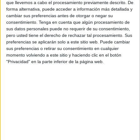
que llevemos a cabo el procesamiento previamente descrito. De
comprometidos, ya que las heces de gato pueden
forma alternativa, puede acceder a información más detallada y
transmitir enfermedades como la toxoplasmosis, y llenar la
cambiar sus preferencias antes de otorgar o negar su
consentimiento.
Tenga en cuenta que algún procesamiento de
arena de parásitos como pulgas.
sus datos personales puede no requerir de su consentimiento,
La proliferación de gatos callejeros sin control aparente en
pero usted tiene el derecho de rechazar tal procesamiento. Sus
esta zona sugiere la necesidad urgente de medidas de
preferencias se aplicarán solo a este sitio web. Puede cambiar
control, ya que se ha intentado hablar varias veces con las
sus preferencias o retirar su consentimiento en cualquier
momento volviendo a este sitio y haciendo clic en el botón
señoras que los están alimentando para que por favor no
"Privacidad" en la parte inferior de la página web.
lo hagan y así disuelvan la colonia ilegal que se está
formando en esa zona, afectando a la salud pública,
obteniendo un NO como respuesta.
"Se ha llenado de
picaduras de pulgas, algo
totalmente normal si la
ciudad mira para otro lado