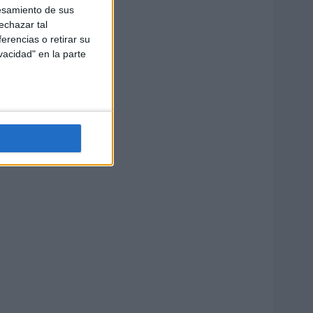
esamiento de sus
echazar tal
erencias o retirar su
vacidad" en la parte