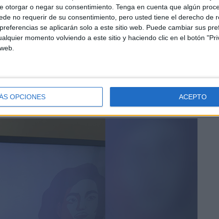
e otorgar o negar su consentimiento.
Tenga en cuenta que algún proc
Crisis 24 horas operativo”, ha recordado Rosales.
de no requerir de su consentimiento, pero usted tiene el derecho de r
referencias se aplicarán solo a este sitio web. Puede cambiar sus pref
alquier momento volviendo a este sitio y haciendo clic en el botón "Pri
 web.
ÁS OPCIONES
ACEPTO