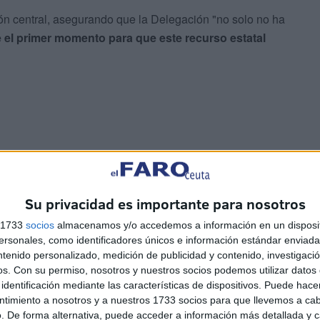
ión central, asegurando que la Delegación "no solo no ha
 el primer momento para que este recurso estatal
stión
Su privacidad es importante para nosotros
spaña, financiada con alrededor de
1,2 millones de euros
s 1733
socios
almacenamos y/o accedemos a información en un disposit
mación y Resiliencia.
sonales, como identificadores únicos e información estándar enviada 
ntenido personalizado, medición de publicidad y contenido, investigaci
os.
Con su permiso, nosotros y nuestros socios podemos utilizar datos 
or parte de la Consejería ha sufrido constantes
identificación mediante las características de dispositivos. Puede hacer
ionamiento antes de finales de 2024, se solicitó una
ntimiento a nosotros y a nuestros 1733 socios para que llevemos a ca
se cumplió y a día de hoy, Ceuta es el único territorio
. De forma alternativa, puede acceder a información más detallada y 