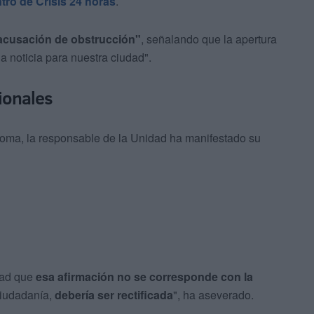
tro de Crisis 24 horas
.
 acusación de obstrucción"
, señalando que la apertura
a noticia para nuestra ciudad".
ionales
ma, la responsable de la Unidad ha manifestado su
dad que
esa afirmación no se corresponde con la
 ciudadanía,
debería ser rectificada
", ha aseverado.