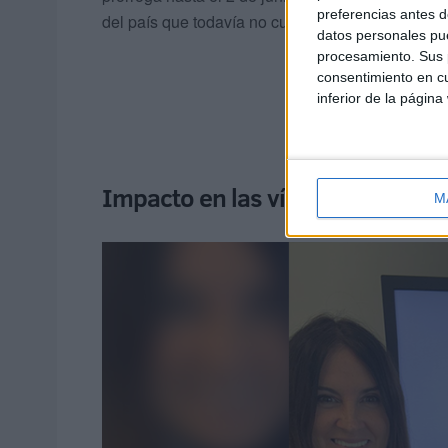
preferencias antes d
del país que todavía no cuenta con un Centro de 
datos personales pue
procesamiento. Sus p
consentimiento en cu
inferior de la página
Impacto en las víctimas
M