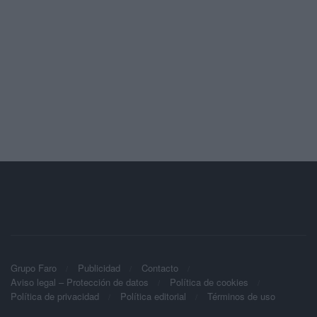
Grupo Faro
Publicidad
Contacto
Aviso legal – Protección de datos
Política de cookies
Política de privacidad
Política editorial
Términos de uso