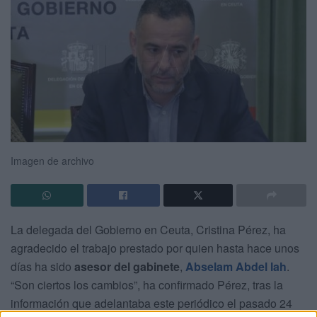
Imagen de archivo
La delegada del Gobierno en Ceuta, Cristina Pérez, ha
agradecido el trabajo prestado por quien hasta hace unos
días ha sido
asesor del gabinete
,
Abselam Abdel lah
.
“Son ciertos los cambios”, ha confirmado Pérez, tras la
información que adelantaba este periódico el pasado 24