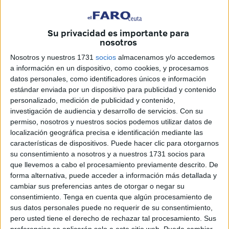
de junio.
Pérez ha
tenido buenas palabras
hacia Abdel lah,
ya
Su privacidad es importante para
cesado
, a quien “le doy las gracias por su trabajo, por su
nosotros
implicación durante el tiempo que ha estado como
Nosotros y nuestros 1731
socios
almacenamos y/o accedemos
miembro del equipo del gabinete
”, ha reseñado en una
a información en un dispositivo, como cookies, y procesamos
rueda de prensa.
datos personales, como identificadores únicos e información
estándar enviada por un dispositivo para publicidad y contenido
“Cuando llegué, él ya era asesor y
lo mantuvimos por su
personalizado, medición de publicidad y contenido,
investigación de audiencia y desarrollo de servicios.
Con su
trabajo
”, ha destacado. Lo cambian ahora porque se
permiso, nosotros y nuestros socios podemos utilizar datos de
busca otro perfil distinto, aunque ha evitado todavía dar
localización geográfica precisa e identificación mediante las
nombres o confirmar que su relevo sea el abogado
características de dispositivos. Puede hacer clic para otorgarnos
Reduan Mohamed.
su consentimiento a nosotros y a nuestros 1731 socios para
que llevemos a cabo el procesamiento previamente descrito. De
“Gracias por estar, trabajar y aportar a la Delegación”, ha
forma alternativa, puede acceder a información más detallada y
zanjado la titular de la administración.
cambiar sus preferencias antes de otorgar o negar su
consentimiento.
Tenga en cuenta que algún procesamiento de
sus datos personales puede no requerir de su consentimiento,
Las razones del cambio
pero usted tiene el derecho de rechazar tal procesamiento. Sus
preferencias se aplicarán solo a este sitio web. Puede cambiar