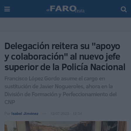
Delegación reitera su "apoyo
y colaboración" al nuevo jefe
superior de la Policía Nacional
Francisco López Gordo asume el cargo en
sustitución de Javier Nogueroles, ahora en la
División de Formación y Perfeccionamiento del
CNP
Por
Isabel Jiménez
12/07/2023 - 12:34