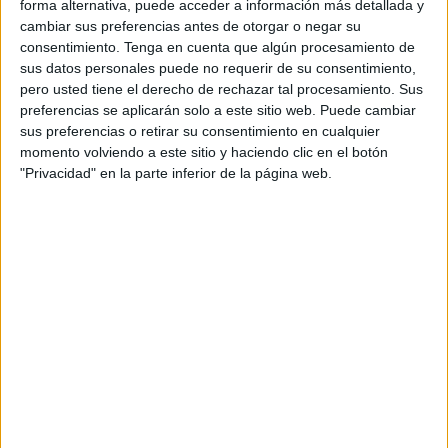
forma alternativa, puede acceder a información más detallada y
oportunidad para darle la bienvenida al tiempo de
cambiar sus preferencias antes de otorgar o negar su
reiterarle “su apoyo y colaboración”.
consentimiento.
Tenga en cuenta que algún procesamiento de
sus datos personales puede no requerir de su consentimiento,
Asimismo, el delegado del Gobierno le ha deseado a
pero usted tiene el derecho de rechazar tal procesamiento. Sus
preferencias se aplicarán solo a este sitio web. Puede cambiar
Francisco López Gordo “los mayores éxitos en el
sus preferencias o retirar su consentimiento en cualquier
desempeño de las nuevas responsabilidades en su cargo”,
momento volviendo a este sitio y haciendo clic en el botón
destacando que este será un resultado “que repercutirán
"Privacidad" en la parte inferior de la página web.
en el servicio que se da a los ceutíes”.
Fue hace una semana cuando el
Boletín Oficial del
Estado
(BOE) publicaba el nombramiento del nuevo jefe
superior de la Policía Nacional en Ceuta.
La trayectoria del nuevo jefe
superior de la Policía Nacional en
Ceuta