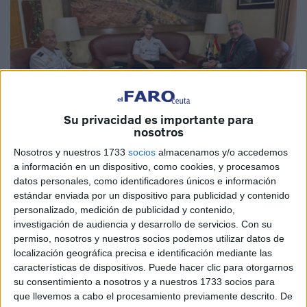
Su privacidad es importante para
nosotros
Nosotros y nuestros 1733
socios
almacenamos y/o accedemos
Imagen cedida
a información en un dispositivo, como cookies, y procesamos
datos personales, como identificadores únicos e información
estándar enviada por un dispositivo para publicidad y contenido
personalizado, medición de publicidad y contenido,
El delegado del Gobierno
, Rafael García, ha recibido
investigación de audiencia y desarrollo de servicios.
Con su
este miércoles al nuevo Jefe Superior de la
Policía
permiso, nosotros y nuestros socios podemos utilizar datos de
localización geográfica precisa e identificación mediante las
Nacional
(CNP),
Francisco López Gordo
, quien ejerce
características de dispositivos. Puede hacer clic para otorgarnos
sus nuevas responsabilidades en Ceuta.
su consentimiento a nosotros y a nuestros 1733 socios para
que llevemos a cabo el procesamiento previamente descrito. De
Durante el encuentro, García ha aprovechado la