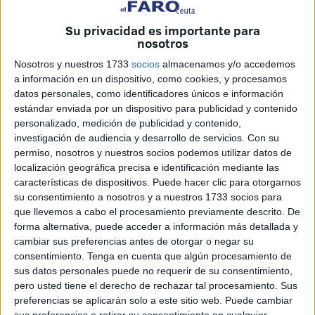
autónomas
a participar en el
reparto de menores
Su privacidad es importante para
tutelados no quedará impune.
nosotros
En rueda de prensa ha hablado de su participación en una
Nosotros y nuestros 1733
socios
almacenamos y/o accedemos
a información en un dispositivo, como cookies, y procesamos
reunión en
Gran Canaria
, Pérez detalló que el Gobierno
datos personales, como identificadores únicos e información
está trabajando “
bastante bien
” en este asunto, y que el
estándar enviada por un dispositivo para publicidad y contenido
próximo
26 de agosto
se celebrará un Consejo de
personalizado, medición de publicidad y contenido,
Ministros clave donde se establecerán las cifras definitivas
investigación de audiencia y desarrollo de servicios.
Con su
permiso, nosotros y nuestros socios podemos utilizar datos de
del
reparto de menores
.
localización geográfica precisa e identificación mediante las
características de dispositivos. Puede hacer clic para otorgarnos
La delegada denunció la
falta de solidaridad territorial
su consentimiento a nosotros y a nuestros 1733 socios para
por parte de algunas autonomías gobernadas por el
que llevemos a cabo el procesamiento previamente descrito. De
Partido Popular, señalando que se niegan a asumir su
forma alternativa, puede acceder a información más detallada y
parte en el reparto. Afirmó que se está elaborando una
cambiar sus preferencias antes de otorgar o negar su
consentimiento.
Tenga en cuenta que algún procesamiento de
guía de procedimiento
para unificar los criterios
sus datos personales puede no requerir de su consentimiento,
administrativos, tanto en los
territorios emisores
como en
pero usted tiene el derecho de rechazar tal procesamiento. Sus
los
receptores
, con el objetivo de facilitar la gestión del
preferencias se aplicarán solo a este sitio web. Puede cambiar
traslado de menores entre regiones.
sus preferencias o retirar su consentimiento en cualquier