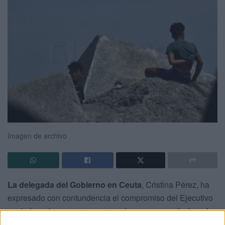
Imagen de archivo
La delegada del Gobierno en Ceuta
, Cristina Pérez, ha
expresado con contundencia el compromiso del Ejecutivo
central con los menores marroquíes no acompañados y ha
advertido de que el
rechazo de algunas comunidades