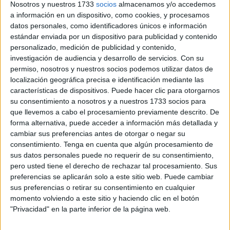
Nosotros y nuestros 1733
socios
almacenamos y/o accedemos
Valdemoro.
a información en un dispositivo, como cookies, y procesamos
datos personales, como identificadores únicos e información
Asimismo, se dirigió a siete municipios que habían
estándar enviada por un dispositivo para publicidad y contenido
comenzado la tramitación de la ZBE pero que su
personalizado, medición de publicidad y contenido,
implementación iba con retraso: Alicante, Bilbao, Córdoba
investigación de audiencia y desarrollo de servicios.
Con su
Málaga, Murcia, Palma de Mallorca y Las Palmas de Gran
permiso, nosotros y nuestros socios podemos utilizar datos de
Canaria.
localización geográfica precisa e identificación mediante las
características de dispositivos. Puede hacer clic para otorgarnos
La institución también requirió explicaciones a ocho
su consentimiento a nosotros y a nuestros 1733 socios para
que llevemos a cabo el procesamiento previamente descrito. De
municipios en los que se había ralentizado o suspendido
forma alternativa, puede acceder a información más detallada y
la implantación de ZBE: Badalona, Castellón, Elche, Gijón,
cambiar sus preferencias antes de otorgar o negar su
Lorca, Majadahonda, Valencia y Valladolid.
consentimiento.
Tenga en cuenta que algún procesamiento de
sus datos personales puede no requerir de su consentimiento,
El Defensor del Pueblo ha recibido los informes solicitados
pero usted tiene el derecho de rechazar tal procesamiento. Sus
de todos los ayuntamientos con los que se iniciaron
preferencias se aplicarán solo a este sitio web. Puede cambiar
sus preferencias o retirar su consentimiento en cualquier
actuaciones en noviembre de 2023, salvo los de Arona, El
momento volviendo a este sitio y haciendo clic en el botón
Puerto de Santa María y Murcia, a pesar de estar
"Privacidad" en la parte inferior de la página web.
obligados por Ley a responder los requerimientos de la