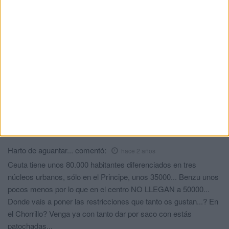
los repostajes de este verano
HACE 1 SEMANA
Comments
3
Mi opinión
comentó:
hace 2 años
Y venga con el cambio climatico. Jamas en mivida he visto ha
tantos decerebrados en este pais hasta que no consigan poner
de moda los burros otra vez no van ha parar
Harto de aguantar...
comentó:
hace 2 años
Ceuta tiene unos 80.000 habitantes diferenciados en tres
núcleos urbanos, sólo en el Principe, unos 35000... Benzu unos
pocos menos por lo que en el centro NO LLEGAN a 50000...
Donde vais a poner las restricciones que tanto os gustan...? En
el Chorrillo? Venga ya con tanto dar por saco con estás
patochadas...