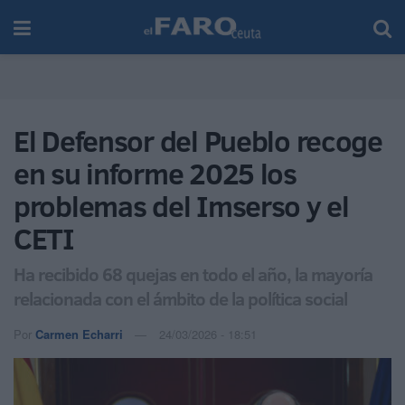
El Defensor del Pueblo recoge
en su informe 2025 los
problemas del Imserso y el
CETI
Ha recibido 68 quejas en todo el año, la mayoría
relacionada con el ámbito de la política social
Por
Carmen Echarri
24/03/2026 - 18:51