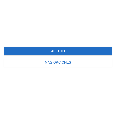
ACEPTO
MÁS OPCIONES
La situación del CETI y problemas
de convivencia
Además de los problemas derivados de la gestión del
Imserso, el Defensor recoge en su informe de 2025 la
situación de
bloqueo en el CETI
.
“Un año más, una de las cuestiones que más quejas