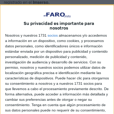
registrado en el
Imserso.
Así, tal y como se recoge en el
informe correspondiente
a 2025
dado a conocer este martes, ya en anteriores
Su privacidad es importante para
anualidades el Defensor dio cuenta del elevado número
nosotros
de quejas recibidas por su relación con los
retrasos
en los
Nosotros y nuestros 1731
socios
almacenamos y/o accedemos
procedimientos de
reconocimiento
y
revisión del grado
a información en un dispositivo, como cookies, y procesamos
de discapacidad
, lo que pone de manifiesto que se está
datos personales, como identificadores únicos e información
estándar enviada por un dispositivo para publicidad y contenido
ante un problema de dimensión “estructural y ampliamente
personalizado, medición de publicidad y contenido,
extendido en el conjunto del territorio”.
investigación de audiencia y desarrollo de servicios.
Con su
permiso, nosotros y nuestros socios podemos utilizar datos de
En lo que respecta a las ciudades de Ceuta y Melilla, el
localización geográfica precisa e identificación mediante las
Imserso
indicó que, debido a la falta de personal, se había
características de dispositivos. Puede hacer clic para otorgarnos
optado por
contratar empresas externas
y poner a
su consentimiento a nosotros y a nuestros 1731 socios para
que llevemos a cabo el procesamiento previamente descrito. De
disposición un
profesional médico
titular del propio
forma alternativa, puede acceder a información más detallada y
organismo que realizaría valoraciones telemáticas, con el
cambiar sus preferencias antes de otorgar o negar su
objetivo de descongestionar la situación de demora en la
consentimiento.
Tenga en cuenta que algún procesamiento de
tramitación de los expedientes.
sus datos personales puede no requerir de su consentimiento,