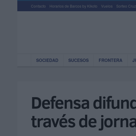
Contacto
Horarios de Barcos by Kikoto
Vuelos
Sorteo Cruz
SOCIEDAD
SUCESOS
FRONTERA
J
Defensa difund
través de jorn