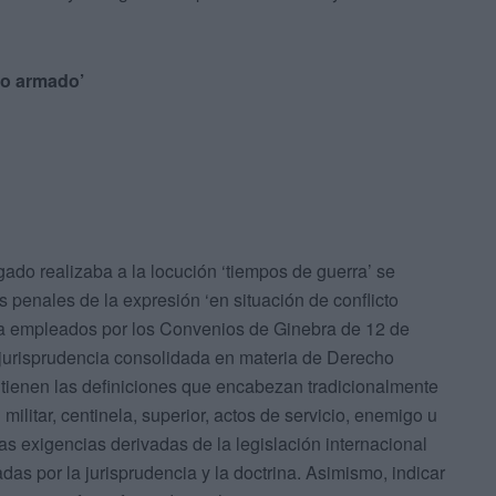
cto armado’
gado realizaba a la locución ‘tiempos de guerra’ se
os penales de la expresión ‘en situación de conflicto
ía empleados por los Convenios de Ginebra de 12 de
 jurisprudencia consolidada en materia de Derecho
ntienen las definiciones que encabezan tradicionalmente
 militar, centinela, superior, actos de servicio, enemigo u
as exigencias derivadas de la legislación internacional
adas por la jurisprudencia y la doctrina. Asimismo, indicar