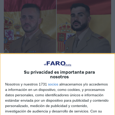
Su privacidad es importante para
nosotros
Fotos: Ejército de Tierra
Nosotros y nuestros 1731
socios
almacenamos y/o accedemos
a información en un dispositivo, como cookies, y procesamos
datos personales, como identificadores únicos e información
estándar enviada por un dispositivo para publicidad y contenido
El
Ejército de Tierra
ha felicitado públicamente a los
personalizado, medición de publicidad y contenido,
cabos del Grupo de
Regulares
número 54 de Ceuta,
investigación de audiencia y desarrollo de servicios.
Con su
Samuel David Rivero Sánchez y Juan Parra Sánchez
,