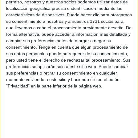
permiso, nosotros y nuestros socios podemos utilizar datos de
por su intervención decisiva con
un joven
que estaba
localización geográfica precisa e identificación mediante las
gravemente herido
en la playa de la
Almadraba
.
características de dispositivos. Puede hacer clic para otorgarnos
su consentimiento a nosotros y a nuestros 1731 socios para
Los dos integrantes de Regulares
realizaban deporte
,
que llevemos a cabo el procesamiento previamente descrito. De
forma alternativa, puede acceder a información más detallada y
cuando escucharon gritos procedentes de la playa y
cambiar sus preferencias antes de otorgar o negar su
acudieron de inmediato para
auxiliar a un joven
que
consentimiento.
Tenga en cuenta que algún procesamiento de
presentaba una
herida con abundante sangrado
en un
sus datos personales puede no requerir de su consentimiento,
brazo.
pero usted tiene el derecho de rechazar tal procesamiento. Sus
preferencias se aplicarán solo a este sitio web. Puede cambiar
Ante la gravedad de la situación,
alertaron a los servicios
sus preferencias o retirar su consentimiento en cualquier
momento volviendo a este sitio y haciendo clic en el botón
de emergencia
sanitaria. Mientras uno de los cabos
"Privacidad" en la parte inferior de la página web.
ejercía presión directa sobre la herida, el otro realizó un
torniquete improvisado usando los calcetines del herido.