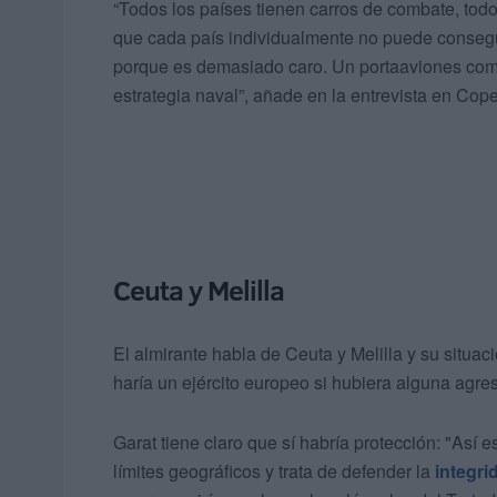
“Todos los países tienen carros de combate, todos
que cada país individualmente no puede consegu
porque es demasiado caro. Un portaaviones como
estrategia naval”, añade en la entrevista en Cope
Ceuta y Melilla
El almirante habla de Ceuta y Melilla y su situ
haría un ejército europeo si hubiera alguna agres
Garat tiene claro que sí habría protección: "Así
límites geográficos y trata de defender la
integri