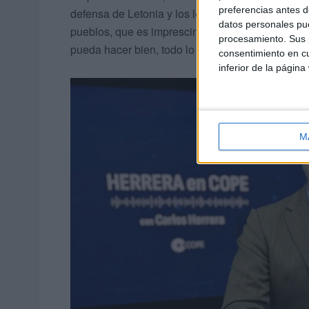
preferencias antes d
defensa de Letonia y los letones por la defensa d
datos personales pue
pueblos, que es imprescindible para la construcc
procesamiento. Sus p
pueda hacer bien, todo lo demás tiene solución”
consentimiento en cu
inferior de la página
M