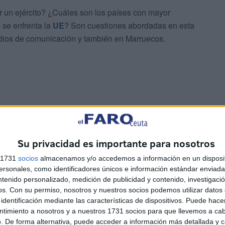
r un ejército? ¿Cuáles son los países con mayor
 se enfrenta la
UE
? Son cuestiones abordadas en esta
edios de comunicación y también en Marruecos.
Su privacidad es importante para nosotros
sencial de origen que es que Europa no es una nación:
s 1731
socios
almacenamos y/o accedemos a información en un disposit
ociado a la idea de nación, tiene que nacer de una
sonales, como identificadores únicos e información estándar enviada 
ntenido personalizado, medición de publicidad y contenido, investigaci
largo de la historia ha traído el concepto de nación”, ha
os.
Con su permiso, nosotros y nuestros socios podemos utilizar datos 
identificación mediante las características de dispositivos. Puede hacer
ntimiento a nosotros y a nuestros 1731 socios para que llevemos a ca
seguir que los españoles se sientan interesados por la
. De forma alternativa, puede acceder a información más detallada y 