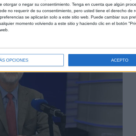
e otorgar o negar su consentimiento.
Tenga en cuenta que algún proc
e Ceuta y Melilla. El dinero no compra la voluntad de los
de no requerir de su consentimiento, pero usted tiene el derecho de r
ión de la defensa. En el supuesto de que ese trabajo se
referencias se aplicarán solo a este sitio web. Puede cambiar sus pref
, añade.
alquier momento volviendo a este sitio y haciendo clic en el botón "Pri
 web.
ÁS OPCIONES
ACEPTO