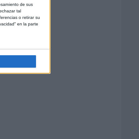
esamiento de sus
echazar tal
erencias o retirar su
vacidad" en la parte