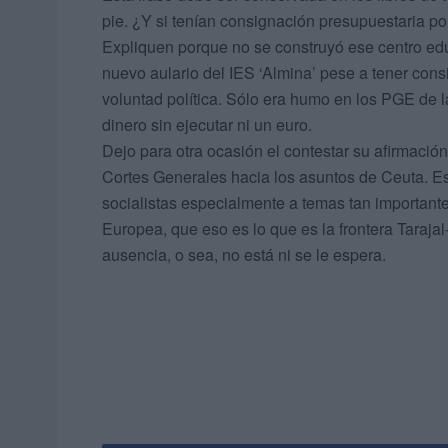
pie. ¿Y si tenían consignación presupuestaria p
Expliquen porque no se construyó ese centro edu
nuevo aulario del IES ‘Almina’ pese a tener con
voluntad política. Sólo era humo en los PGE de la
dinero sin ejecutar ni un euro.
Dejo para otra ocasión el contestar su afirmació
Cortes Generales hacia los asuntos de Ceuta. Est
socialistas especialmente a temas tan importante
Europea, que eso es lo que es la frontera Taraja
ausencia, o sea, no está ni se le espera.