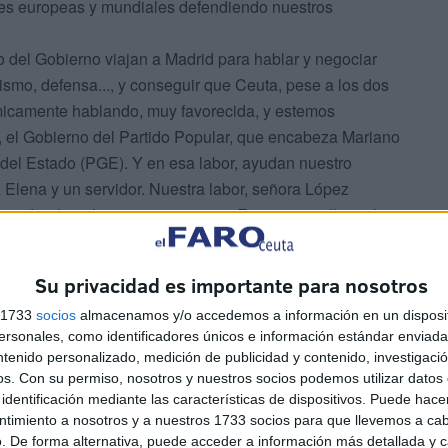
ciones europeas y mundiales defendiendo nuestros
o del Gobierno viajan a Madrid para hablar y negociar
nismo, defensa..., y conseguir que Ceuta, pese a los dos
micamente hablando, muy favorecida, y estemos
5, el Gobierno del Partido Popular, que encabeza Mariano
del Estado (PGE). Y en esa labor, ayudan nuestro
Elena y un servidor. Nuestra labor, señora López
ta, donde todos nos conocemos. Es, si quiere llamarla
ficaz; pues además de la tarea parlamentaria, en
 delegado del Gobierno, visitamos asiduamente a
Su privacidad es importante para nosotros
 y en su caso, a ministros con los que todos los meses
s 1733
socios
almacenamos y/o accedemos a información en un disposit
nuestras respectivas Cámaras.
sonales, como identificadores únicos e información estándar enviada 
o y sus enmiendas a los PGE para 2015, tema estrella de
ntenido personalizado, medición de publicidad y contenido, investigaci
 Ejecutiva del PSOE local, les diré que lo primero que
os.
Con su permiso, nosotros y nuestros socios podemos utilizar datos 
 Congreso de los Diputados, y no esperar al Senado,
identificación mediante las características de dispositivos. Puede hacer
arlas, a no ser que busquen sólo la foto o el titular. Lo
ntimiento a nosotros y a nuestros 1733 socios para que llevemos a ca
. De forma alternativa, puede acceder a información más detallada y 