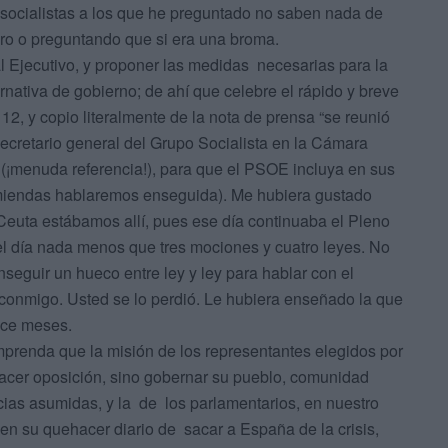
s socialistas a los que he preguntado no saben nada de
ro o preguntando que si era una broma.
al Ejecutivo, y proponer las medidas necesarias para la
rnativa de gobierno; de ahí que celebre el rápido y breve
12, y copio literalmente de la nota de prensa “se reunió
ecretario general del Grupo Socialista en la Cámara
” (¡menuda referencia!), para que el PSOE incluya en sus
miendas hablaremos enseguida). Me hubiera gustado
 Ceuta estábamos allí, pues ese día continuaba el Pleno
 del día nada menos que tres mociones y cuatro leyes. No
conseguir un hueco entre ley y ley para hablar con el
conmigo. Usted se lo perdió. Le hubiera enseñado la que
rece meses.
prenda que la misión de los representantes elegidos por
 hacer oposición, sino gobernar su pueblo, comunidad
as asumidas, y la de los parlamentarios, en nuestro
en su quehacer diario de sacar a España de la crisis,