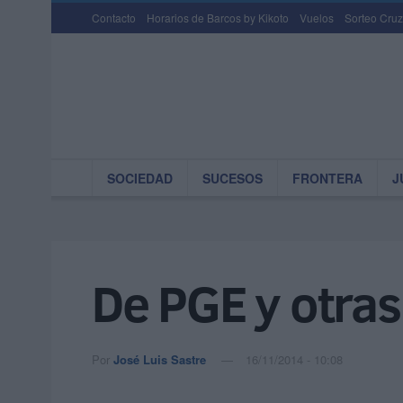
Contacto
Horarios de Barcos by Kikoto
Vuelos
Sorteo Cruz
SOCIEDAD
SUCESOS
FRONTERA
J
De PGE y otras
Por
José Luis Sastre
16/11/2014 - 10:08