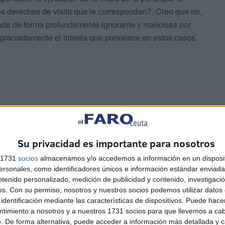
 los derechos de visita que le correspondan?. Creo que no,
da de forma profundamente ignorante y maliciosa por
esgraciadamente el interés que prevalece en estos casos.
l interés legal del menor ha prevalecido en los otros
 procesos de repatriación fueron detenidos judicialmente
ntemente que la Fiscalía de Ceuta ha citado como
Su privacidad es importante para nosotros
legada del Gobierno de la ciudad, y además ha abierto
s 1731
socios
almacenamos y/o accedemos a información en un disposit
upuesta expulsión de hecho a Marruecos de uno de esos
sonales, como identificadores únicos e información estándar enviada 
rden del Juez. En el caso de los menores de Baleares se
ntenido personalizado, medición de publicidad y contenido, investigaci
os.
Con su permiso, nosotros y nuestros socios podemos utilizar datos 
o la tutela de organismos públicos. Consta que una de
identificación mediante las características de dispositivos. Puede hacer
 a la vez. El PSOE, Més per Mallorca y Unidas Podemos
ntimiento a nosotros y a nuestros 1731 socios para que llevemos a ca
ue se creara una comisión de investigación al respecto
. De forma alternativa, puede acceder a información más detallada y 