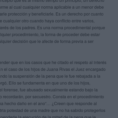
oncepto que es al mismo tiempo un principio, un derecho
orme al cual cualquier norma aplicable a un menor debe
tarle protección y beneficiarle. Es un derecho por cuanto
 cualquier otro cuando haya conflicto entre varios,
 interés de los padres. Es una norma procedimental porque
lquier procedimiento, la forma de proceder debe estar
quier decisión que le afecte de forma previa a ser
nder que en los casos que he citado el respeto al interés
En el caso de los hijos de Juana Rivas el Juez encargado
do la suspensión de la pena que le fue rebajada a la
torgó. Ello se fundamenta en que uno de los hijos,
del forense, fue abusado sexualmente estando bajo la
 recordarán, por secuestro. Consta en el procedimiento
le ha hecho daño en el ano”… ¿Creen que responde al
tria potestad de una madre que no ha sabido protegerlos
enderle la ejecución de la mitad de la pena que le