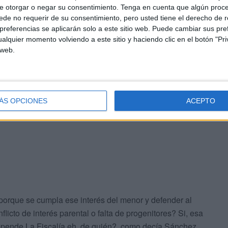
na comisión a las islas para investigar estas
e otorgar o negar su consentimiento.
Tenga en cuenta que algún proc
de no requerir de su consentimiento, pero usted tiene el derecho de r
s de PSOE, Unidas Podemos y Los Verdes. En el caso del
referencias se aplicarán solo a este sitio web. Puede cambiar sus pref
la sentencia que obliga a impartir al menos el 25% de
alquier momento volviendo a este sitio y haciendo clic en el botón "Pri
un escrache a la puerta del colegio y apedreos de su
 web.
 autoridades. Una atrocidad que finalmente se ha
ÁS OPCIONES
ACEPTO
porque se cumpla ese interés del menor y defender al
licto de interés parental o falta de progenitores? Si, esa
epende La Fiscalía eh, de quién?, como decía Sánchez