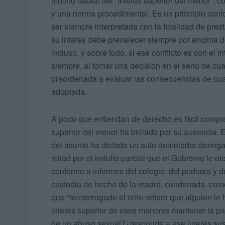
mucho hablar del “interés superior del menor”, c
y una norma procedimental. Es un principio conf
ser siempre interpretada con la finalidad de pres
su interés debe prevalecer siempre por encima de
incluso, y sobre todo, si ese conflicto es con el
siempre, al tomar una decisión en el seno de cua
preordenada a evaluar las consecuencias de cual
adoptada.
A poco que entiendan de derecho es fácil compre
superior del menor ha brillado por su ausencia. 
del asunto ha dictado un auto demoledor denegan
mitad por el indulto parcial que el Gobierno le o
conforme a informes del colegio, del pediatra y 
custodia de hecho de la madre, condenada, como
que “reinterrogado el niño refiere que alguien 
interés superior de esos menores mantener la pa
de un abuso sexual?¿responde a ese interés susp