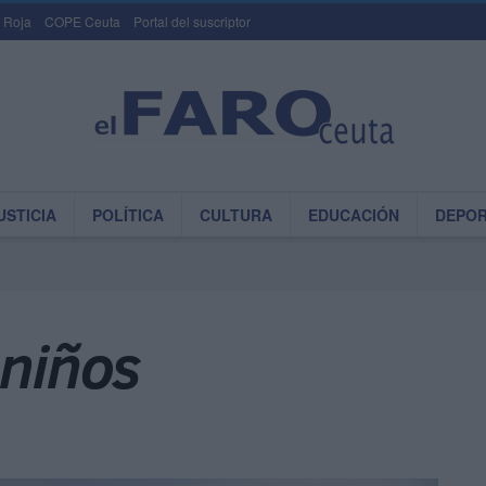
 Roja
COPE Ceuta
Portal del suscriptor
USTICIA
POLÍTICA
CULTURA
EDUCACIÓN
DEPO
 niños