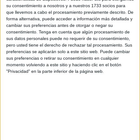
de él están diciendo y comentando estos días que asusta.
su consentimiento a nosotros y a nuestros 1733 socios para
que llevemos a cabo el procesamiento previamente descrito. De
El director general de la Benemérita desembarcó en una
forma alternativa, puede acceder a información más detallada y
Ceuta para prometer que está preocupado por lo que
cambiar sus preferencias antes de otorgar o negar su
sucede. ¿Ahora?, ¿antes?, ¿en esto salto cuya virulencia
consentimiento.
Tenga en cuenta que algún procesamiento de
sus datos personales puede no requerir de su consentimiento,
se están encargando de repetir hasta la saciedad o por
pero usted tiene el derecho de rechazar tal procesamiento. Sus
aquel en el que se llevaron a la fuerza a un GRS a
preferencias se aplicarán solo a este sitio web. Puede cambiar
Marruecos? Yo es que de graduaciones, de niveles en
sus preferencias o retirar su consentimiento en cualquier
frontera entiendo más bien poco. Porque todo lo que allí
momento volviendo a este sitio y haciendo clic en el botón
"Privacidad" en la parte inferior de la página web.
sucede siempre ha sido lo suficientemente grave como
para que una Dirección General no nos vendiera como
novedad su preocupación. Mucho menos que nos vengan,
a estas alturas, con eso de “estamos analizando el
problema”. O con lo de “trabajamos para proteger lo
máximo posible la frontera y a quienes nos defienden”. Si
en pleno 2018 todavía estamos parados en este punto,
mejor será que los guardias civiles de Ceuta se confíen a
otras instancias no terrenales.