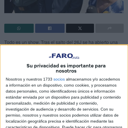
Todo es un show. Tras el salto del 26J se ha abierto una
puerta al disparate colectivo, a la recepción de visitas de
políticos, aspirantes, responsables y aficionados. La
excusa es la misma: todos dicen defender a la Guardia
Su privacidad es importante para
nosotros
Civil pero nadie se posiciona en torno a lo que debe
quedar claro: ¿disponen los agentes de un protocolo
Nosotros y nuestros 1733
socios
almacenamos y/o accedemos
a información en un dispositivo, como cookies, y procesamos
definido que realmente les aporte la seguridad que hoy no
datos personales, como identificadores únicos e información
tienen? Si quieren formulamos la pregunta de forma más
estándar enviada por un dispositivo para publicidad y contenido
sencilla: ¿les dan las garantías necesarias a todos ellos
personalizado, medición de publicidad y contenido,
para que nunca se vean en la tesitura de dudar frente a
investigación de audiencia y desarrollo de servicios.
Con su
permiso, nosotros y nuestros socios podemos utilizar datos de
una valla escenario de tragedias? Créanme que lo que
localización geográfica precisa e identificación mediante las
sucede en ese perímetro es un mundo tan lejano a lo que
características de dispositivos. Puede hacer clic para otorgarnos