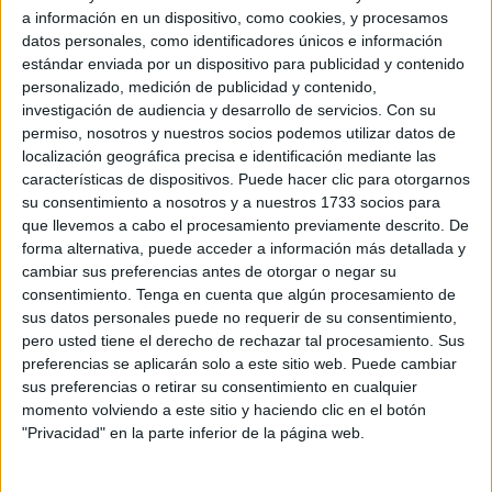
a información en un dispositivo, como cookies, y procesamos
Desde la asociación han querido informar a la ciudadanía
datos personales, como identificadores únicos e información
estándar enviada por un dispositivo para publicidad y contenido
“de que el Consejero de Medio Ambiente y Servicios
personalizado, medición de publicidad y contenido,
Urbanos emitió un Decreto mediante el cual se sanciona a
investigación de audiencia y desarrollo de servicios.
Con su
la empresa concesionaria del Puerto Deportivo de Ceuta
permiso, nosotros y nuestros socios podemos utilizar datos de
por las
infracciones graves denunciadas por nuestra
localización geográfica precisa e identificación mediante las
características de dispositivos. Puede hacer clic para otorgarnos
asociación
contra las zonas verdes de nuestra ciudad”.
su consentimiento a nosotros y a nuestros 1733 socios para
que llevemos a cabo el procesamiento previamente descrito. De
“En principio mandaron que habían sancionado todas las
forma alternativa, puede acceder a información más detallada y
infracciones menos las de las palmeras y, al solicitar el
cambiar sus preferencias antes de otorgar o negar su
motivo del porqué no, enviaron al día siguiente otra
consentimiento.
Tenga en cuenta que algún procesamiento de
notificación con las sanciones referidas a las palmeras,
sus datos personales puede no requerir de su consentimiento,
pero usted tiene el derecho de rechazar tal procesamiento. Sus
rectificando la situación”, ha declarado Daubma.
preferencias se aplicarán solo a este sitio web. Puede cambiar
sus preferencias o retirar su consentimiento en cualquier
La asociación pretende estudiar el proceso que se realizó
momento volviendo a este sitio y haciendo clic en el botón
y el por qué se autorizaron estas prácticas en árboles
"Privacidad" en la parte inferior de la página web.
sanos.