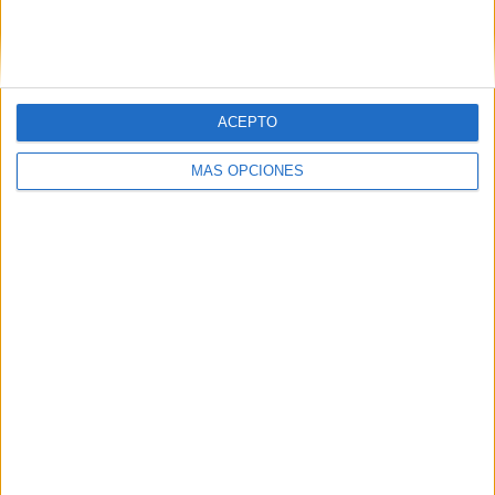
comercio local por la crisis migratoria
HACE 4 DÍAS
ACEPTO
MÁS OPCIONES