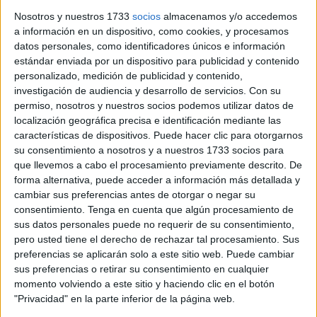
Nosotros y nuestros 1733
socios
almacenamos y/o accedemos
a información en un dispositivo, como cookies, y procesamos
datos personales, como identificadores únicos e información
estándar enviada por un dispositivo para publicidad y contenido
personalizado, medición de publicidad y contenido,
investigación de audiencia y desarrollo de servicios.
Con su
Dasoul llega acompañado de famosos artistas del
permiso, nosotros y nuestros socios podemos utilizar datos de
localización geográfica precisa e identificación mediante las
panorama nacional que actuarán esta noche en Ceuta.
características de dispositivos. Puede hacer clic para otorgarnos
Todos ellos han mandado un saludo a sus fans caballas y
su consentimiento a nosotros y a nuestros 1733 socios para
a FaroTv.
que llevemos a cabo el procesamiento previamente descrito. De
forma alternativa, puede acceder a información más detallada y
Tags:
Feria
cambiar sus preferencias antes de otorgar o negar su
consentimiento.
Tenga en cuenta que algún procesamiento de
sus datos personales puede no requerir de su consentimiento,
Related
Posts
pero usted tiene el derecho de rechazar tal procesamiento. Sus
preferencias se aplicarán solo a este sitio web. Puede cambiar
De Los Morancos a Tomás Roncero: los
sus preferencias o retirar su consentimiento en cualquier
mensajes de ánimo hacia Ceuta
momento volviendo a este sitio y haciendo clic en el botón
"Privacidad" en la parte inferior de la página web.
HACE 2 DÍAS