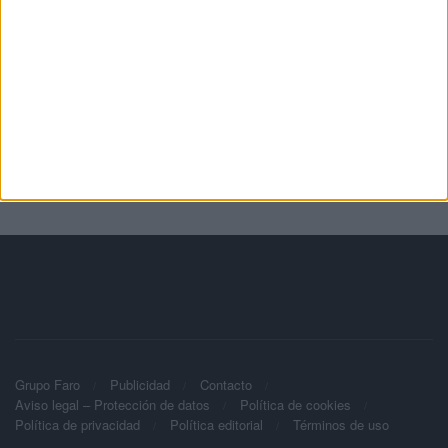
Grupo Faro
Publicidad
Contacto
Aviso legal – Protección de datos
Política de cookies
Política de privacidad
Política editorial
Términos de uso