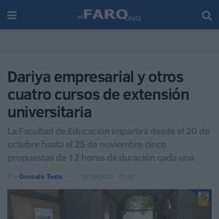
Dariya empresarial y otros
cuatro cursos de extensión
universitaria
La Facultad de Educación impartirá desde el 20 de
octubre hasta el 25 de noviembre cinco
propuestas de 12 horas de duración cada una
Por
Gonzalo Testa
29/09/2023 - 01:30