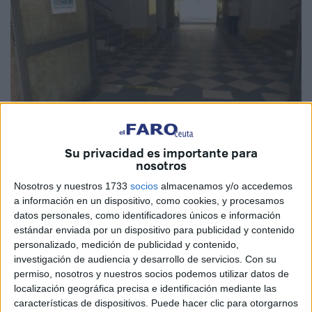
Imagen de archivo
Su privacidad es importante para
nosotros
Nosotros y nuestros 1733
socios
almacenamos y/o accedemos
a información en un dispositivo, como cookies, y procesamos
La Facultad de Educación, Economía y Tecnología de la
datos personales, como identificadores únicos e información
UGR
en Ceuta dará inicio el 20 de octubre a su programa
estándar enviada por un dispositivo para publicidad y contenido
de cinco cursos de extensión universitaria del primer
personalizado, medición de publicidad y contenido,
semestre del
año académico 2023-2024
, que se
investigación de audiencia y desarrollo de servicios.
Con su
permiso, nosotros y nuestros socios podemos utilizar datos de
extenderá hasta finales de noviembre.
localización geográfica precisa e identificación mediante las
características de dispositivos. Puede hacer clic para otorgarnos
Los días 20 y 21 de octubre en aula 17 se impartirá el