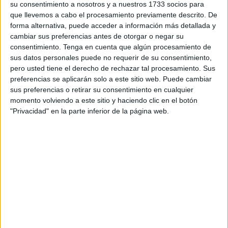
su consentimiento a nosotros y a nuestros 1733 socios para
titulado 'Neuropsicología aplicada a las aulas de
que llevemos a cabo el procesamiento previamente descrito. De
Educación Infantil y Primaria' de la mano de Silvana
forma alternativa, puede acceder a información más detallada y
Sánchez y Antonio Alcázar. Su objetivo general es que los
cambiar sus preferencias antes de otorgar o negar su
consentimiento.
Tenga en cuenta que algún procesamiento de
inscritos “adquieran de manera sistemática y gradual los
sus datos personales puede no requerir de su consentimiento,
principios básicos en Neuropsicología”.
pero usted tiene el derecho de rechazar tal procesamiento. Sus
preferencias se aplicarán solo a este sitio web. Puede cambiar
Después el alumnado “será capaz de realizar prácticas de
sus preferencias o retirar su consentimiento en cualquier
diagnóstico
neuropsicológico
y diseñar programas de
momento volviendo a este sitio y haciendo clic en el botón
intervención sencillos”. Además, los conocimientos
"Privacidad" en la parte inferior de la página web.
“enriquecerán de forma sustancial los distintos métodos de
trabajo actuales aplicados en el aula”.
El 27 y 28 de octubre, también con 12 horas de duración y
1 crédito de valor, Manuel Mata impartirá otro titulado
'Internacionalización y localización de software y webs'
que abordará su “adaptación técnica, comercial, legal,
cultural y, por supuesto, lingüística”.