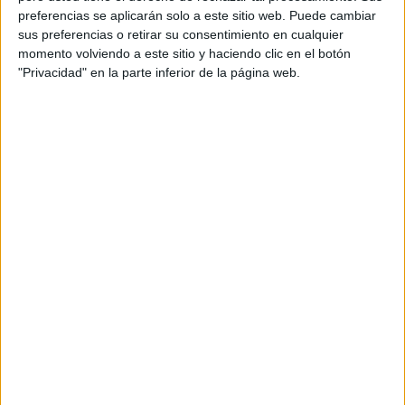
preferencias se aplicarán solo a este sitio web. Puede cambiar
sus preferencias o retirar su consentimiento en cualquier
Asimismo, el rector de la Universidad de Granada se ha
momento volviendo a este sitio y haciendo clic en el botón
referido a las razones por las que este curso es especial:
"Privacidad" en la parte inferior de la página web.
“Nuevos retos y nuevos desafíos para este campus, tanto a
nivel de infraestructuras como a nivel de desarrollo del
propio campus que podremos planificar de una forma
coordinada junto con las decanas de los centros y al
mismo tiempo con el Gobierno de la Ciudad Autónoma”.