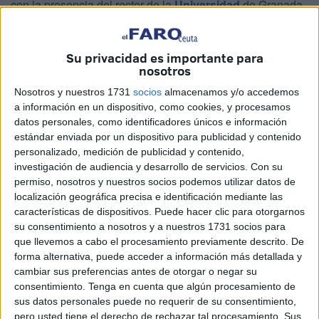
con la presencia del rector de la
Universidad
de Granada,
Pedro Mercado, así como del vicerrector para los Campus
de Ceuta y
Melilla
, Salvador del Barrio.
Su privacidad es importante para
nosotros
Tanto Pedro Mercado como Salvador del Barrio como han
atendido a los medios de comunicación unos minutos
Nosotros y nuestros 1731
socios
almacenamos y/o accedemos
antes del acto. El primero ha destacado que la apertura de
a información en un dispositivo, como cookies, y procesamos
datos personales, como identificadores únicos e información
un nuevo curso “es un tiempo de ilusión y renovación”.
estándar enviada por un dispositivo para publicidad y contenido
personalizado, medición de publicidad y contenido,
investigación de audiencia y desarrollo de servicios.
Con su
permiso, nosotros y nuestros socios podemos utilizar datos de
localización geográfica precisa e identificación mediante las
características de dispositivos. Puede hacer clic para otorgarnos
su consentimiento a nosotros y a nuestros 1731 socios para
que llevemos a cabo el procesamiento previamente descrito. De
forma alternativa, puede acceder a información más detallada y
cambiar sus preferencias antes de otorgar o negar su
consentimiento.
Tenga en cuenta que algún procesamiento de
sus datos personales puede no requerir de su consentimiento,
pero usted tiene el derecho de rechazar tal procesamiento. Sus