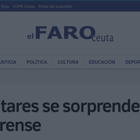
 Roja
COPE Ceuta
Portal del suscriptor
USTICIA
POLÍTICA
CULTURA
EDUCACIÓN
DEPO
tares se sorprende
trense