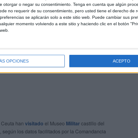
e otorgar o negar su consentimiento.
Tenga en cuenta que algún proc
de no requerir de su consentimiento, pero usted tiene el derecho de r
referencias se aplicarán solo a este sitio web. Puede cambiar sus pref
 fondos que componen la colección que se custodia y la
alquier momento volviendo a este sitio y haciendo clic en el botón "Pri
el personal funcionario y laboral del centro.
 web.
eseen visiten sus instalaciones y recuerda que es un
ÁS OPCIONES
ACEPTO
 Ceuta han
visitado
el Museo
Militar
castillo del
 según los datos facilitados por la Comandancia