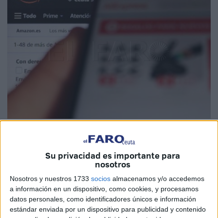
Imagen de archivo
Su privacidad es importante para
nosotros
Mañana lunes 2 de diciembre llega el
Cyber Monday
, una
Nosotros y nuestros 1733
socios
almacenamos y/o accedemos
a información en un dispositivo, como cookies, y procesamos
de las fechas más destacadas del comercio digital,
datos personales, como identificadores únicos e información
diseñada para prolongar el espíritu de
descuentos que
estándar enviada por un dispositivo para publicidad y contenido
inaugura el Black Friday
. Solo necesitarás tu conexión a