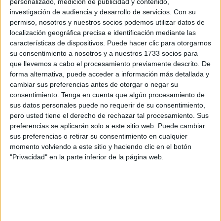
personalizado, medición de publicidad y contenido,
internet desde Ceuta.
investigación de audiencia y desarrollo de servicios.
Con su
permiso, nosotros y nuestros socios podemos utilizar datos de
Este evento se ha consolidado como una jornada clave
localización geográfica precisa e identificación mediante las
características de dispositivos. Puede hacer clic para otorgarnos
para adquirir tecnología y otros productos a precios
su consentimiento a nosotros y a nuestros 1733 socios para
irresistibles, marcando el inicio de las
compras de
que llevemos a cabo el procesamiento previamente descrito. De
Navidad
.
forma alternativa, puede acceder a información más detallada y
cambiar sus preferencias antes de otorgar o negar su
El Cyber Monday, además de ser una excelente
consentimiento.
Tenga en cuenta que algún procesamiento de
oportunidad para adelantar regalos, ofrece promociones
sus datos personales puede no requerir de su consentimiento,
pero usted tiene el derecho de rechazar tal procesamiento. Sus
exclusivas que las tiendas online activan solo durante este
preferencias se aplicarán solo a este sitio web. Puede cambiar
día.
sus preferencias o retirar su consentimiento en cualquier
momento volviendo a este sitio y haciendo clic en el botón
Para aprovechar al máximo esta fecha, te explicamos su
"Privacidad" en la parte inferior de la página web.
importancia y cómo localizar las mejores ofertas.
¿Qué es el Cyber Monday?
El Cyber Monday es un evento de compras online que