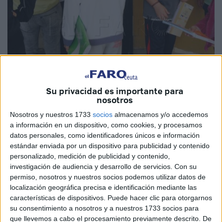
Su privacidad es importante para
nosotros
El Faro
Nosotros y nuestros 1733
socios
almacenamos y/o accedemos
a información en un dispositivo, como cookies, y procesamos
datos personales, como identificadores únicos e información
estándar enviada por un dispositivo para publicidad y contenido
La Dirección Provincial del Ministerio de Educación y
personalizado, medición de publicidad y contenido,
investigación de audiencia y desarrollo de servicios.
Con su
Formación Profesional en Ceuta (
MEFP
) impartirá del 10
permiso, nosotros y nuestros socios podemos utilizar datos de
al 12 de enero de 16.30 a 19.30 horas un curso titulado
localización geográfica precisa e identificación mediante las
‘
Neuroeducación
en el aula: de la teoría a la práctica’
características de dispositivos. Puede hacer clic para otorgarnos
dirigido a orientadores y
profesores
.
su consentimiento a nosotros y a nuestros 1733 socios para
que llevemos a cabo el procesamiento previamente descrito. De