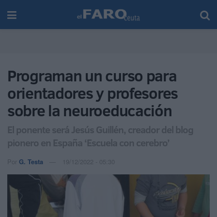
Programan un curso para
orientadores y profesores
sobre la neuroeducación
El ponente será Jesús Guillén, creador del blog
pionero en España ‘Escuela con cerebro’
Por
G. Testa
19/12/2022 - 05:30