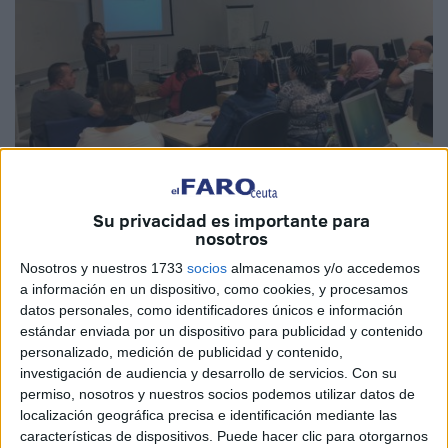
Su privacidad es importante para
nosotros
Nosotros y nuestros 1733
socios
almacenamos y/o accedemos
a información en un dispositivo, como cookies, y procesamos
datos personales, como identificadores únicos e información
El Instituto Nacional de Gestión Sanitaria (Ingesa) está
estándar enviada por un dispositivo para publicidad y contenido
acogiendo durante esta semana un curso teórico-práctico
personalizado, medición de publicidad y contenido,
centrado en educar de manera correcta a los técnicos
investigación de audiencia y desarrollo de servicios.
Con su
auxiliares de Enfermería en el control de la Diabetes, así
permiso, nosotros y nuestros socios podemos utilizar datos de
localización geográfica precisa e identificación mediante las
como en la ampliación de los conocimientos de estos
características de dispositivos. Puede hacer clic para otorgarnos