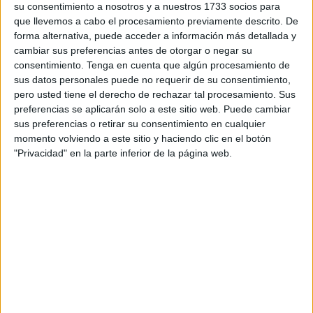
profesionales sanitarios.
su consentimiento a nosotros y a nuestros 1733 socios para
que llevemos a cabo el procesamiento previamente descrito. De
Sonia Merino Sánchez, DUE de la Unidad de Diabetes del
forma alternativa, puede acceder a información más detallada y
Hospital Universitario de Ceuta y encargada de impartir
cambiar sus preferencias antes de otorgar o negar su
este curso, asegura que jornadas como estas donde se
consentimiento.
Tenga en cuenta que algún procesamiento de
sus datos personales puede no requerir de su consentimiento,
forman a los profesionales sanitarios pueden evitar
pero usted tiene el derecho de rechazar tal procesamiento. Sus
complicaciones en un futuro. “Dentro de las muchas tareas
preferencias se aplicarán solo a este sitio web. Puede cambiar
del técnico auxiliar de Enfermería, la supervisión de los
sus preferencias o retirar su consentimiento en cualquier
alimentos que se encuentran en la bandeja y que van a
momento volviendo a este sitio y haciendo clic en el botón
"Privacidad" en la parte inferior de la página web.
dar a los enfermos de diabetes es parte fundamental de su
trabajo”, asegura Merino, que ve fundamental concienciar
a todos los sanitarios sobre la diabetes con este tipo de
jornadas.
Si se tiene en cuenta la prevalencia y la incidencia de la
diabetes en Ceuta, la cual Merino cataloga de “tremenda”,
está más que justificado un plan de formación que sirva
para ampliar las fronteras entre los profesionales y también