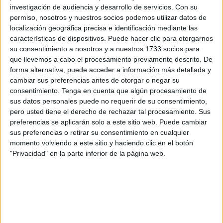
investigación de audiencia y desarrollo de servicios.
Con su
permiso, nosotros y nuestros socios podemos utilizar datos de
De los vientos carnavalescos de las agrupaciones de
localización geográfica precisa e identificación mediante las
Pepe Romero, por los callejones del barrio estaban
características de dispositivos. Puede hacer clic para otorgarnos
copleros como Josemi Romero, hijo de Pepe; Javi
su consentimiento a nosotros y a nuestros 1733 socios para
Chaqueta; la familia del Trompi; el Poni o Artiel el Caballo.
que llevemos a cabo el procesamiento previamente descrito. De
forma alternativa, puede acceder a información más detallada y
Y por qué no
Jesus Mari
, que siempre iba al compás de
cambiar sus preferencias antes de otorgar o negar su
consentimiento.
Tenga en cuenta que algún procesamiento de
aquel grupo de chiquillos, pendiente del ritmo de letras y
sus datos personales puede no requerir de su consentimiento,
golpes en los quicios de las puertas. Ritmo y jolgorio
pero usted tiene el derecho de rechazar tal procesamiento. Sus
nunca le faltó porque el barrio era pura alegría por
preferencias se aplicarán solo a este sitio web. Puede cambiar
cualquier esquina todos los meses del año.
sus preferencias o retirar su consentimiento en cualquier
momento volviendo a este sitio y haciendo clic en el botón
Y llegó la década prodigiosa, mediados de los noventa
"Privacidad" en la parte inferior de la página web.
donde marca el boom de la figura de Jesús Mari. En una
reunión en la tienda de Paco Sánchez con Pepe Romero
le dicen que Javier Chellarám tiene un grupo de chavales
del Polígono que están ansiosos por salir en una chirigota.
De aquella reunión, tan rápida como sencilla, hizo quedar