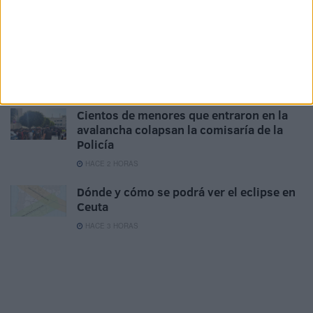
Ceuta extiende sus tentáculos al PSOE
HACE 24 MINUTOS
Crisis en Ceuta: petición urgente de
intervención institucional
HACE 1 HORA
Cientos de menores que entraron en la
avalancha colapsan la comisaría de la
Policía
HACE 2 HORAS
Dónde y cómo se podrá ver el eclipse en
Ceuta
HACE 3 HORAS