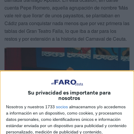
cuenta Pepe Romero, aquella agrupación de nombre 'Más
vale reír que llorar' de unos payasitos, se plantaban en
Cádiz para conquistar nada menos que por vez primera las
tablas del Gran Teatro Falla, lo que iba a dar para los
restos y por extensión a la historia del Carnaval de Ceuta.
Su privacidad es importante para
nosotros
Nosotros y nuestros 1733
socios
almacenamos y/o accedemos
a información en un dispositivo, como cookies, y procesamos
datos personales, como identificadores únicos e información
estándar enviada por un dispositivo para publicidad y contenido
personalizado, medición de publicidad y contenido,