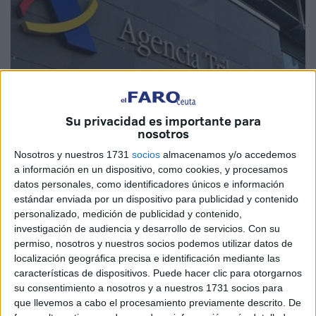
Su privacidad es importante para
Imagen de archivo
nosotros
Nosotros y nuestros 1731
socios
almacenamos y/o accedemos
a información en un dispositivo, como cookies, y procesamos
datos personales, como identificadores únicos e información
A propósito del inicio de la
Campaña de la Renta
2023-
estándar enviada por un dispositivo para publicidad y contenido
2024, la
Asociación Española
de Consumidores hace un
personalizado, medición de publicidad y contenido,
llamamiento a todos los contribuyentes, incluyendo los de
investigación de audiencia y desarrollo de servicios.
Con su
Ceuta, a revisar detenidamente
los borradores
“tras
permiso, nosotros y nuestros socios podemos utilizar datos de
localización geográfica precisa e identificación mediante las
inexactitudes en años anteriores”.
características de dispositivos. Puede hacer clic para otorgarnos
su consentimiento a nosotros y a nuestros 1731 socios para
La principal recomendación que hacen es “acudir a
que llevemos a cabo el procesamiento previamente descrito. De
expertos en fiscalidad para comprobar dichos borradores y