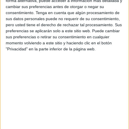
forma alternativa, puede acceder a información más detallada y
garantizar que se nos aplique la
declaración de IRPF
que
cambiar sus preferencias antes de otorgar o negar su
nos corresponda”.
consentimiento.
Tenga en cuenta que algún procesamiento de
sus datos personales puede no requerir de su consentimiento,
Han recordado que este miércoles 3 de abril se inicia una
pero usted tiene el derecho de rechazar tal procesamiento. Sus
preferencias se aplicarán solo a este sitio web. Puede cambiar
nueva Campaña de la Renta, por lo que desde ya pueden
sus preferencias o retirar su consentimiento en cualquier
ser confirmados los Borradores de Declaración que la
momento volviendo a este sitio y haciendo clic en el botón
Agencia Tributaria ofrece a través de Internet.
"Privacidad" en la parte inferior de la página web.
Desde la Asociación Española de Consumidores han
insistido en la necesidad de verificar dicho documento “y a
ser posible con una persona experta en fiscalidad habida
cuenta de los errores y omisiones que en años anteriores
se han producido en dichas simulaciones”.
Sanciones por omisión de datos
En este sentido, han explicado que la omisión de ciertos
datos esenciales en la Declaración de la Renta “podría