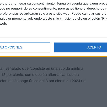
e otorgar o negar su consentimiento.
Tenga en cuenta que algún proc
de no requerir de su consentimiento, pero usted tiene el derecho de r
referencias se aplicarán solo a este sitio web. Puede cambiar sus pref
alquier momento volviendo a este sitio y haciendo clic en el botón "Pri
 web.
ÁS OPCIONES
ACEPTO
han señalado que “consiste en una subida mínima
13 por ciento, como opción alternativa, subida
 ciento más pago único del 3 por ciento en 2024 no