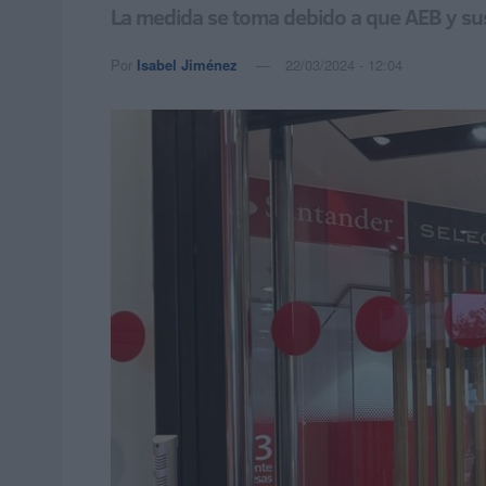
La medida se toma debido a que AEB y su
Por
Isabel Jiménez
22/03/2024 - 12:04