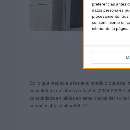
preferencias antes d
datos personales pue
procesamiento. Sus p
consentimiento en cu
inferior de la página
M
En lo que respecta a la mencionada propuesta, 
consolidada en tablas en 3 años (2024-2026) del 
consolidada en tablas en esos 3 años del 12 por
compensable ni absorbible”.