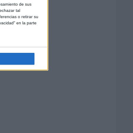
esamiento de sus
echazar tal
erencias o retirar su
vacidad" en la parte