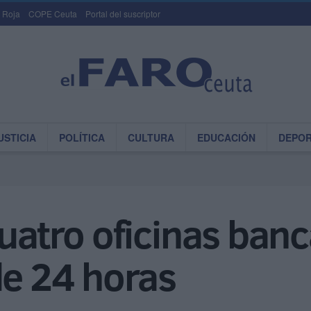
 Roja
COPE Ceuta
Portal del suscriptor
USTICIA
POLÍTICA
CULTURA
EDUCACIÓN
DEPO
cuatro oficinas ban
de 24 horas