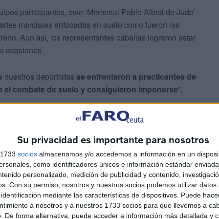
uipos participantes, este ‘Memorial Pablo Albiol de Judo’
 artes marciales enfocadas en suelo como fueron las
rreno. Aun así, los representantes caballas lograron estar
as ocasiones.
 nuestros deportistas
se enfrentaron a practicantes de
en el combate de suelo y consiguieron imponerse
”,
Su privacidad es importante para nosotros
s 1733
socios
almacenamos y/o accedemos a información en un disposit
sonales, como identificadores únicos e información estándar enviada 
ntenido personalizado, medición de publicidad y contenido, investigaci
ran las medallas de oro conseguidas por
Álvaro Muñoz
os.
Con su permiso, nosotros y nuestros socios podemos utilizar datos 
identificación mediante las características de dispositivos. Puede hacer
tó una competición impecable, superando sucesivamente a
ntimiento a nosotros y a nuestros 1733 socios para que llevemos a ca
s y estrangulaciones, imponiéndose en la final gracias a
. De forma alternativa, puede acceder a información más detallada y 