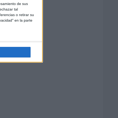
esamiento de sus
echazar tal
erencias o retirar su
vacidad" en la parte