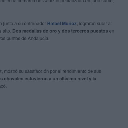
rte en la comarca de Cádiz especializado en judo suelo,
n junto a su entrenador
Rafael Muñoz
,
lograron subir al
 alto.
Dos medallas de oro y dos terceros puestos
en
ntos puntos de Andalucía.
, mostró su satisfacción por el rendimiento de sus
 chavales estuvieron a un altísimo nivel y la
acó.