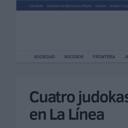
Contacto
Horarios de Barcos by Kikoto
Vuelos
Sorteo Cruz
SOCIEDAD
SUCESOS
FRONTERA
J
Cuatro judokas,
en La Línea