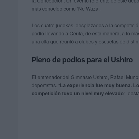
la Concepción. Un evento referente de este depo
más conocido como ‘Ne Waza’.
Los cuatro judokas, desplazados a la competició
podio llevando a Ceuta, de esta manera, a lo más
una cita que reunió a clubes y escuelas de disti
Pleno de podios para el Ushiro
El entrenador del Gimnasio Ushiro, Rafael Muñoz
deportistas. “
La experiencia fue muy buena. Los
competición tuvo un nivel muy elevado
”, dest