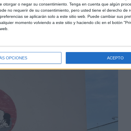
-jime.
e otorgar o negar su consentimiento.
Tenga en cuenta que algún proc
de no requerir de su consentimiento, pero usted tiene el derecho de r
referencias se aplicarán solo a este sitio web. Puede cambiar sus pref
nato sobresaliente, dominando todos sus combates con
alquier momento volviendo a este sitio y haciendo clic en el botón "Pri
aciones, luxaciones y estrangulaciones que le
 web.
oría.
ÁS OPCIONES
ACEPTO