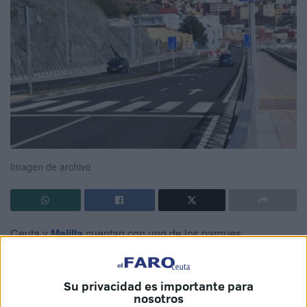
Imagen de archivo
Ceuta y
Melilla
cuentan con uno de los parques
automovilísticos más envejecidos de España, ya que la
edad media de los
coches
y todoterrenos que circulan por
Su privacidad es importante para
las ciudades autónomas ha alcanzado los 17,7 años en
nosotros
2024, lo que supone un incremento de 0,5 años respecto