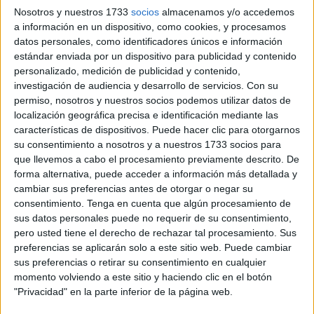
Nosotros y nuestros 1733
socios
almacenamos y/o accedemos
al ejercicio anterior.
a información en un dispositivo, como cookies, y procesamos
datos personales, como identificadores únicos e información
Esta edad media del
parque automovilístico ceutí
de
estándar enviada por un dispositivo para publicidad y contenido
17,7 años, se sitúa por encima de la media nacional, que
personalizado, medición de publicidad y contenido,
es de 14,5 años.
investigación de audiencia y desarrollo de servicios.
Con su
permiso, nosotros y nuestros socios podemos utilizar datos de
En el conjunto del país, la edad media del parque
localización geográfica precisa e identificación mediante las
automovilístico ha crecido en todas las comunidades
características de dispositivos. Puede hacer clic para otorgarnos
su consentimiento a nosotros y a nuestros 1733 socios para
autónomas en 2024 menos en la Comunidad de Madrid,
que llevemos a cabo el procesamiento previamente descrito. De
donde se mantuvo en los 11,5 años, la misma cifra que
forma alternativa, puede acceder a información más detallada y
registró un año antes, según un informe elaborado por la
cambiar sus preferencias antes de otorgar o negar su
consultora Ideauto para la patronal de los concesionarios
consentimiento.
Tenga en cuenta que algún procesamiento de
sus datos personales puede no requerir de su consentimiento,
Faconauto.
pero usted tiene el derecho de rechazar tal procesamiento. Sus
preferencias se aplicarán solo a este sitio web. Puede cambiar
El estudio concluye que Madrid es la única comunidad
sus preferencias o retirar su consentimiento en cualquier
autónoma española cuyo
parque automovilístico
no ha
momento volviendo a este sitio y haciendo clic en el botón
envejecido respecto al año anterior.
"Privacidad" en la parte inferior de la página web.