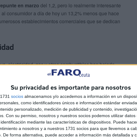
repunte en marzo
del 1,2, pero lo realmente interesante
n al consumidor a día de hoy un 13,2% menos que hace
numerosos establecimientos comerciales que se dedican
cidad
ua, electricidad, gas y otros combustibles han bajado
puto global de todo el año indica que ha habido un
ha sido del 2%.
Su privacidad es importante para nosotros
s 1731
socios
almacenamos y/o accedemos a información en un disposit
sonales, como identificadores únicos e información estándar enviada 
ntenido personalizado, medición de publicidad y contenido, investigaci
os.
Con su permiso, nosotros y nuestros socios podemos utilizar datos 
identificación mediante las características de dispositivos. Puede hacer
ntimiento a nosotros y a nuestros 1731 socios para que llevemos a ca
hogar y para el
mantenimiento corriente de las
. De forma alternativa, puede acceder a información más detallada y 