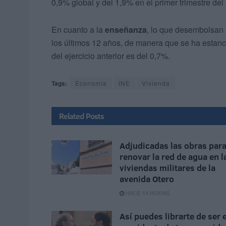
0,9% global y del 1,9% en el primer trimestre del
En cuanto a la
enseñanza
, lo que desembolsan 
los últimos 12 años, de manera que se ha estanc
del ejercicio anterior es del 0,7%.
Tags:
Economía
INE
Vivienda
Related
Posts
Adjudicadas las obras par
renovar la red de agua en l
viviendas militares de la
avenida Otero
HACE 14 HORAS
Así puedes librarte de ser e