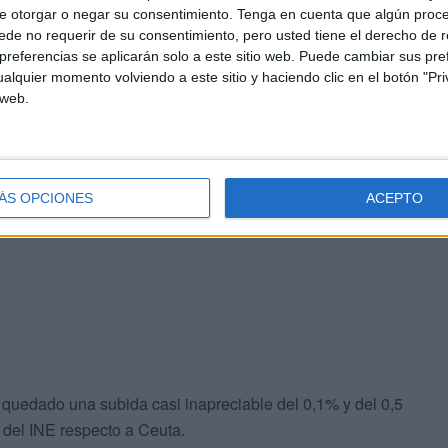
n lo que la progresión de los precios ha sido del 2% si
e otorgar o negar su consentimiento.
Tenga en cuenta que algún proc
de no requerir de su consentimiento, pero usted tiene el derecho de r
que va de año ha habido una subida del 1,3%.
referencias se aplicarán solo a este sitio web. Puede cambiar sus pref
alquier momento volviendo a este sitio y haciendo clic en el botón "Pri
 web.
 un mes más en Ceuta. Así, se ha anotado una subida
 Lo que más llama la atención es que tras subidas y
ÁS OPCIONES
ACEPTO
ento en el primer trimestre del año es de nada y nada
quedado una subida casi inapreciable del 0,1% y del 0,5
e del INE respecto a Ceuta.