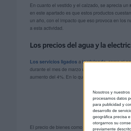
En cuanto el vestido y el calzado, se aprecia un
en este apartado es que estos productos cuesta
un año, con el impacto que eso provoca en los 
a esta actividad.
Los precios del agua y la electri
Los servicios ligados
a la
vivienda
, como el ag
durante el mes de marzo un 1,3%, aunque el cóm
aumento del 4%. En lo que va de año, la subida 
Nosotros y nuestro
procesamos datos per
para publicidad y co
desarrollo de servici
geográfica precisa e 
otorgarnos su conse
El precio de bienes como muebles, artículos del 
previamente descrito