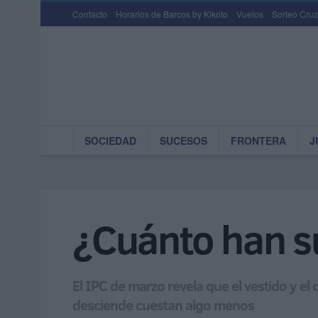
Contacto
Horarios de Barcos by Kikoto
Vuelos
Sorteo Cruz
SOCIEDAD
SUCESOS
FRONTERA
J
¿Cuánto han su
El IPC de marzo revela que el vestido y el
desciende cuestan algo menos