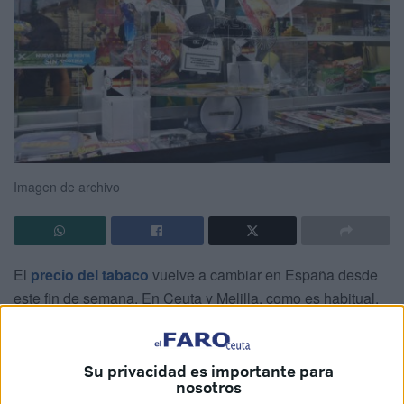
Imagen de archivo
El
precio del tabaco
vuelve a cambiar en España desde
este fin de semana. En Ceuta y Melilla, como es habitual,
los precios reflejan la
fiscalidad
diferenciada de las
ciudades autónomas, situándose por debajo de los valores
establecidos para el resto del país.
Su privacidad es importante para
nosotros