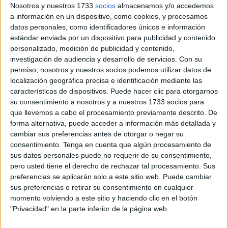
El Boletín Oficial del Estado (BOE) ha publicado este
Nosotros y nuestros 1733
socios
almacenamos y/o accedemos
sábado la Resolución de 4 de abril de 2025 del
a información en un dispositivo, como cookies, y procesamos
Comisionado para el Mercado de Tabacos, en la que se
datos personales, como identificadores únicos e información
estándar enviada por un dispositivo para publicidad y contenido
actualizan los precios de venta al público de varias
personalizado, medición de publicidad y contenido,
marcas de cigarrillos, cigarros y tabaco para pipa
.
investigación de audiencia y desarrollo de servicios.
Con su
permiso, nosotros y nuestros socios podemos utilizar datos de
La resolución, que entra en vigor desde su publicación,
localización geográfica precisa e identificación mediante las
detalla en primer lugar los precios aplicables en la
características de dispositivos. Puede hacer clic para otorgarnos
península y Baleares, donde se incluyen numerosas
su consentimiento a nosotros y a nuestros 1733 socios para
que llevemos a cabo el procesamiento previamente descrito. De
marcas muy populares entre los consumidores. En
forma alternativa, puede acceder a información más detallada y
segundo lugar, se especifican las tarifas para Ceuta y
cambiar sus preferencias antes de otorgar o negar su
Melilla, donde, por el momento, solo se han fijado precios
consentimiento.
Tenga en cuenta que algún procesamiento de
para determinadas labores de tabaco de pipa en formatos
sus datos personales puede no requerir de su consentimiento,
pero usted tiene el derecho de rechazar tal procesamiento. Sus
de gran volumen.
preferencias se aplicarán solo a este sitio web. Puede cambiar
sus preferencias o retirar su consentimiento en cualquier
Precios en Ceuta y Melilla
momento volviendo a este sitio y haciendo clic en el botón
"Privacidad" en la parte inferior de la página web.
En Ceuta y Melilla, el BOE solo recoge los siguientes
productos: