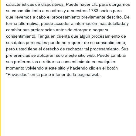
La respuesta, a la luz de una reciente sentencia del
características de dispositivos. Puede hacer clic para otorgarnos
Tribunal Supremo
, es que no necesariamente. El alto
su consentimiento a nosotros y a nuestros 1733 socios para
que llevemos a cabo el procesamiento previamente descrito. De
tribunal ha recordado que
los acuerdos adoptados en su
forma alternativa, puede acceder a información más detallada y
día por una comunidad y aceptados de forma unánime
cambiar sus preferencias antes de otorgar o negar su
son vinculantes
, lo que significa que, si se estableció que
consentimiento.
Tenga en cuenta que algún procesamiento de
algunos vecinos quedaban exentos del pago, esa
sus datos personales puede no requerir de su consentimiento,
pero usted tiene el derecho de rechazar tal procesamiento. Sus
condición no puede modificarse de forma unilateral años
preferencias se aplicarán solo a este sitio web. Puede cambiar
más tarde.
sus preferencias o retirar su consentimiento en cualquier
momento volviendo a este sitio y haciendo clic en el botón
Un caso que se remonta a los años
"Privacidad" en la parte inferior de la página web.
90
El origen de la sentencia se encuentra en un edificio que
en 1994 acordó instalar un ascensor. La mayoría de los
propietarios votó a favor, pero al mismo tiempo se pactó
que
solo los que apoyaran el proyecto asumirían el
gasto
. Aquellos que se opusieron no tendrían que abonar