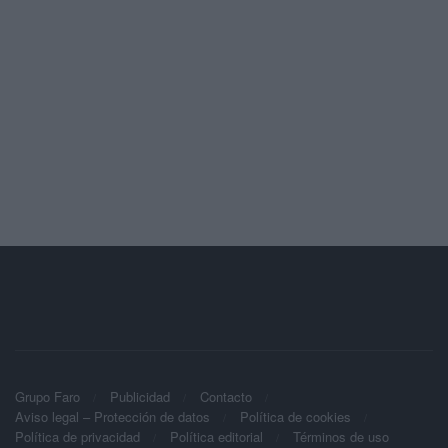
Grupo Faro
Publicidad
Contacto
Aviso legal – Protección de datos
Política de cookies
Política de privacidad
Política editorial
Términos de uso