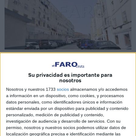
Imagen de archivo
Su privacidad es importante para
nosotros
Las
derramas
en las comunidades de vecinos suelen ser
Nosotros y nuestros 1733
socios
almacenamos y/o accedemos
fuente de
conflictos y tensiones,
especialmente cuando
a información en un dispositivo, como cookies, y procesamos
se trata de obras costosas como la instalación de un
datos personales, como identificadores únicos e información
estándar enviada por un dispositivo para publicidad y contenido
ascensor, una reforma de fachada o mejoras en las zonas
personalizado, medición de publicidad y contenido,
comunes. La pregunta que muchos propietarios de Ceuta
investigación de audiencia y desarrollo de servicios.
Con su
se hacen es: ¿es obligatorio pagarlas siempre?
permiso, nosotros y nuestros socios podemos utilizar datos de
localización geográfica precisa e identificación mediante las