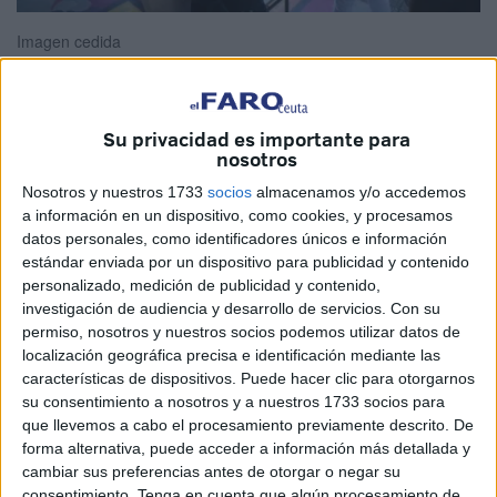
Imagen cedida
Su privacidad es importante para
Hoy, en el I.E.S en el que trabajo, ha sucedido un
nosotros
acontecimiento que nunca he visto en los 33 años que
Nosotros y nuestros 1733
socios
almacenamos y/o accedemos
llevo ejerciendo la docencia. No ha sido un milagro, no se
a información en un dispositivo, como cookies, y procesamos
puede tildar de fenómeno paranormal del que podamos
datos personales, como identificadores únicos e información
dudar por muchas causas.
estándar enviada por un dispositivo para publicidad y contenido
personalizado, medición de publicidad y contenido,
El viernes pasado un compañero presentó una baja por
investigación de audiencia y desarrollo de servicios.
Con su
permiso, nosotros y nuestros socios podemos utilizar datos de
enfermedad y en el día de hoy, lunes 20 de abril, el
localización geográfica precisa e identificación mediante las
profesor sustituto había sido nombrado por la Dirección
características de dispositivos. Puede hacer clic para otorgarnos
Provincial.
su consentimiento a nosotros y a nuestros 1733 socios para
que llevemos a cabo el procesamiento previamente descrito. De
Sé de la mediación de la Dirección del Centro y sé del
forma alternativa, puede acceder a información más detallada y
empeño que tienen los compañeros de la Dirección
cambiar sus preferencias antes de otorgar o negar su
consentimiento.
Tenga en cuenta que algún procesamiento de