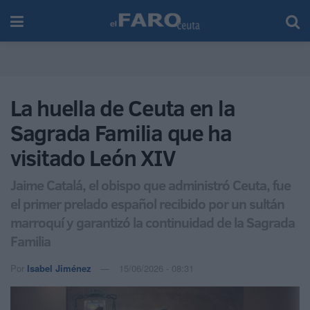
La huella de Ceuta en la
Sagrada Familia que ha
visitado León XIV
Jaime Catalá, el obispo que administró Ceuta, fue
el primer prelado español recibido por un sultán
marroquí y garantizó la continuidad de la Sagrada
Familia
Por
Isabel Jiménez
15/06/2026 - 08:31