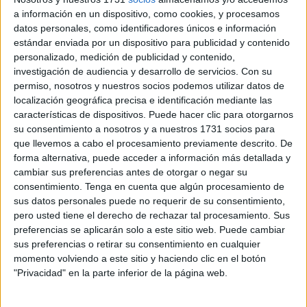
a información en un dispositivo, como cookies, y procesamos
la genialidad de
Antoni Gaudí
, con
la ciudad de
datos personales, como identificadores únicos e información
Barcelona
o con
la Iglesia católica
. Sin embargo, pocos
estándar enviada por un dispositivo para publicidad y contenido
conocen la historia de una figura estrechamente vinculada
personalizado, medición de publicidad y contenido,
a Ceuta que desempeñó un papel decisivo para garantizar
investigación de audiencia y desarrollo de servicios.
Con su
la continuidad de la obra:
Jaime Catalá i Albosa
.
permiso, nosotros y nuestros socios podemos utilizar datos de
localización geográfica precisa e identificación mediante las
Aunque nació en Arenys de Mar en 1835, Catalá dejó una
características de dispositivos. Puede hacer clic para otorgarnos
su consentimiento a nosotros y a nuestros 1731 socios para
profunda huella en Ceuta
durante su
etapa como
que llevemos a cabo el procesamiento previamente descrito. De
obispo de Cádiz y administrador apostólico de la
forma alternativa, puede acceder a información más detallada y
ciudad
entre 1879 y 1883.
cambiar sus preferencias antes de otorgar o negar su
consentimiento.
Tenga en cuenta que algún procesamiento de
Aquellos años fueron especialmente complejos para
la
sus datos personales puede no requerir de su consentimiento,
diócesis
. La organización eclesiástica arrastraba
pero usted tiene el derecho de rechazar tal procesamiento. Sus
preferencias se aplicarán solo a este sitio web. Puede cambiar
importantes problemas administrativos y pastorales, una
sus preferencias o retirar su consentimiento en cualquier
situación que el propio prelado describió como cercana al
momento volviendo a este sitio y haciendo clic en el botón
desorden. Con una notable
capacidad de gestión
,
"Privacidad" en la parte inferior de la página web.
emprendió una profunda reorganización de la institución y
convocó en 1882 el primer sínodo diocesano de la
edad